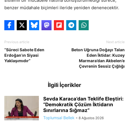
sistemli bir mücadele hattına dönüştürülmediği sürece,
benzer müdahale biçimleri ileride yeniden denenecektir.
Previous article
Next article
“Süreci Sabote Eden
Beton Uğruna Doğayı Talan
Erdoğan’ın Siyasi
Eden İktidar: Kuzey
Yaklaşımıdır”
Marmara’dan Akbelen’e
Çevrenin Sessiz Çığlığı
İlgili İçerikler
Sevda Karaca’dan Teklife Eleştiri:
“Demokratik Çözüm İktidarın
Sınırlarına Sığmaz”
Toplumsal Bellek
-
8 Ağustos 2026