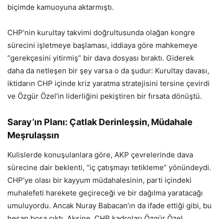
biçimde kamuoyuna aktarmıştı.
CHP’nin kurultay takvimi doğrultusunda olağan kongre
sürecini işletmeye başlaması, iddiaya göre mahkemeye
“gerekçesini yitirmiş” bir dava dosyası bıraktı. Giderek
daha da netleşen bir şey varsa o da şudur: Kurultay davası,
iktidarın CHP içinde kriz yaratma stratejisini tersine çevirdi
ve Özgür Özel’in liderliğini pekiştiren bir fırsata dönüştü.
Saray’ın Planı: Çatlak Derinleşsin, Müdahale
Meşrulaşsın
Kulislerde konuşulanlara göre, AKP çevrelerinde dava
sürecine dair beklenti, “iç çatışmayı tetikleme” yönündeydi.
CHP’ye olası bir kayyum müdahalesinin, parti içindeki
muhalefeti harekete geçireceği ve bir dağılma yaratacağı
umuluyordu. Ancak Nuray Babacan’ın da ifade ettiği gibi, bu
hesap boşa çıktı. Aksine, CHP kadroları Özgür Özel