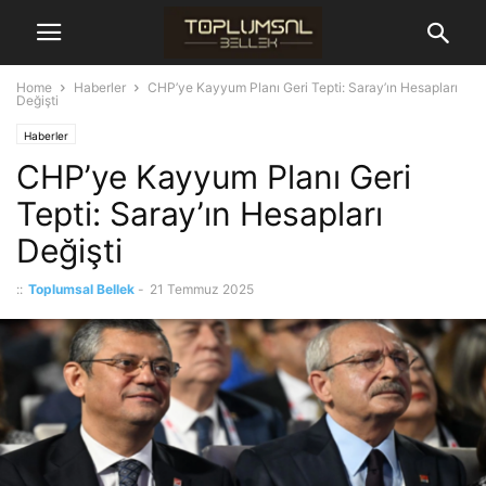
Home
Haberler
CHP’ye Kayyum Planı Geri Tepti: Saray’ın Hesapları
Değişti
Haberler
CHP’ye Kayyum Planı Geri
Tepti: Saray’ın Hesapları
Değişti
::
Toplumsal Bellek
-
21 Temmuz 2025