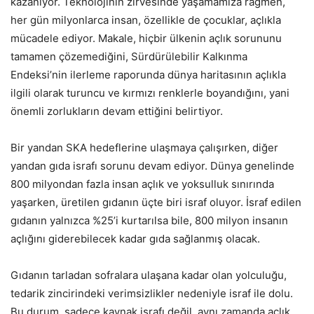
kazanıyor. Teknolojinin zirvesinde yaşamamıza rağmen,
her gün milyonlarca insan, özellikle de çocuklar, açlıkla
mücadele ediyor. Makale, hiçbir ülkenin açlık sorununu
tamamen çözemediğini, Sürdürülebilir Kalkınma
Endeksi’nin ilerleme raporunda dünya haritasının açlıkla
ilgili olarak turuncu ve kırmızı renklerle boyandığını, yani
önemli zorlukların devam ettiğini belirtiyor.
Bir yandan SKA hedeflerine ulaşmaya çalışırken, diğer
yandan gıda israfı sorunu devam ediyor. Dünya genelinde
800 milyondan fazla insan açlık ve yoksulluk sınırında
yaşarken, üretilen gıdanın üçte biri israf oluyor. İsraf edilen
gıdanın yalnızca %25’i kurtarılsa bile, 800 milyon insanın
açlığını giderebilecek kadar gıda sağlanmış olacak.
Gıdanın tarladan sofralara ulaşana kadar olan yolculuğu,
tedarik zincirindeki verimsizlikler nedeniyle israf ile dolu.
Bu durum, sadece kaynak israfı değil, aynı zamanda açlık