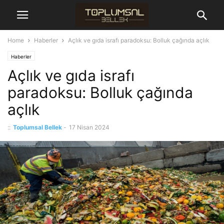
Home
Haberler
Açlık ve gıda israfı paradoksu: Bolluk çağında açlık
Haberler
Açlık ve gıda israfı
paradoksu: Bolluk çağında
açlık
::
Toplumsal Bellek
-
17 Nisan 2024