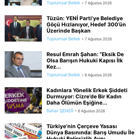
Toplumsal Bellek
-
7 Ağustos 2026
Tüzün: YENİ Parti’ye Belediye
Göçü Hızlanıyor, Hedef 300’ün
Üzerinde Başkan
Toplumsal Bellek
-
7 Ağustos 2026
Resul Emrah Şahan: “Eksik De
Olsa Barışın Hukuki Kapısı İlk
Kez...
Toplumsal Bellek
-
6 Ağustos 2026
Kadınlara Yönelik Erkek Şiddeti
Durmuyor: Cizre’de Bir Kadın
Daha Ölümün Eşiğine...
Bahar ŞENER
-
6 Ağustos 2026
Türkiye’nin Çerçeve Yasası
Dünya Basınında: Barış Umudu İle
Hukuki Belirsizlik Aynı...