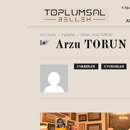
Toplumsal
8 Ağu
Bellek
A
Ana Sayfa
Yazarlar
Yazar: Arzu TORUN
Arzu TORUN
3 HABERLER
0 YORUMLAR