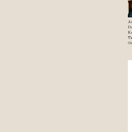
Az
Da
Ka
Ta
Gü