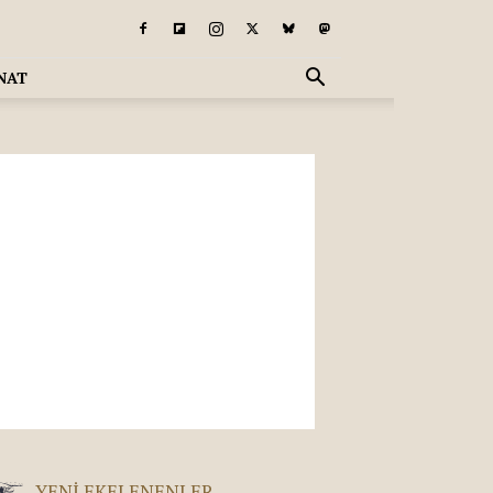
NAT
YENI EKELENENLER