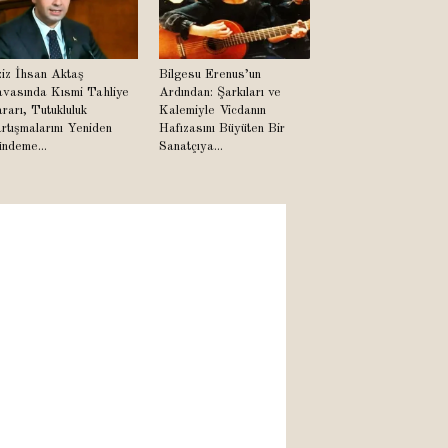
iz İhsan Aktaş
Bilgesu Erenus’un
vasında Kısmi Tahliye
Ardından: Şarkıları ve
rarı, Tutukluluk
Kalemiyle Vicdanın
rtışmalarını Yeniden
Hafızasını Büyüten Bir
ndeme...
Sanatçıya...