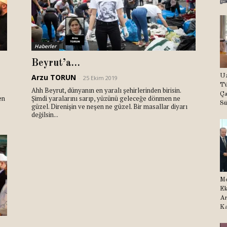
Haberler
Beyrut’a…
Arzu TORUN
Uz
-
25 Ekim 2019
Tü
Ahh Beyrut, dünyanın en yaralı şehirlerinden birisin.
Ça
en
Şimdi yaralarını sarıp, yüzünü geleceğe dönmen ne
Sü
güzel. Direnişin ve neşen ne güzel. Bir masallar diyarı
değilsin...
Me
Ek
Ar
Ka