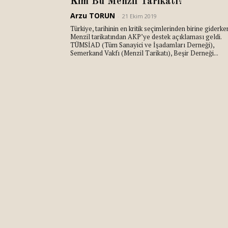
Kim Bu Menzil Tarikatı?
Arzu TORUN
-
21 Ekim 2019
Türkiye, tarihinin en kritik seçimlerinden birine giderke
Menzil tarikatından AKP’ye destek açıklaması geldi.
TÜMSİAD (Tüm Sanayici ve İşadamları Derneği),
Semerkand Vakfı (Menzil Tarikatı), Beşir Derneği...