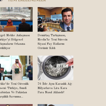
gel: Mekke Anlaşması
Demirtaş Tartışması,
rkiye’yi Bölgesel
Meclis’te Yeni Sürecin
tışmaların Ortasına
Siyasi Fay Hatlarını
rüklüyor
Görünür Kıldı
kke’de Yeni Güvenlik
76 İlde Aynı Karanlık Ağ:
seni: Türkiye, Suudi
Milyarlarca Lira Kara
abistan Ve Pakistan
Para Nasıl Aklandı?
rşılıklı Savunma...