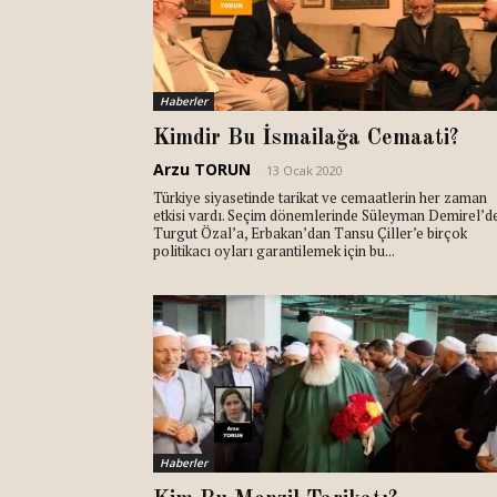
Haberler
Kimdir Bu İsmailağa Cemaati?
Arzu TORUN
-
13 Ocak 2020
Türkiye siyasetinde tarikat ve cemaatlerin her zaman
etkisi vardı. Seçim dönemlerinde Süleyman Demirel’d
Turgut Özal’a, Erbakan’dan Tansu Çiller’e birçok
politikacı oyları garantilemek için bu...
Haberler