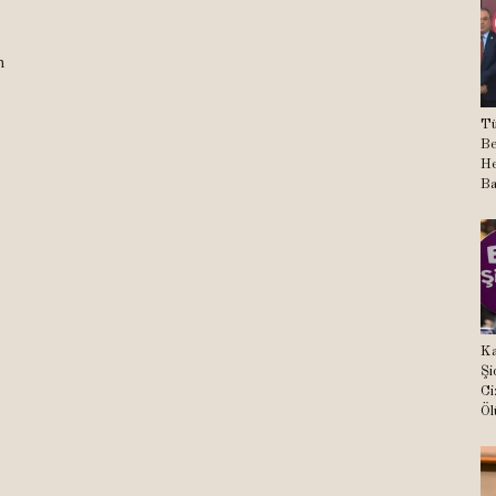
n
Tü
Be
He
Ba
Ka
Şi
Ci
Öl