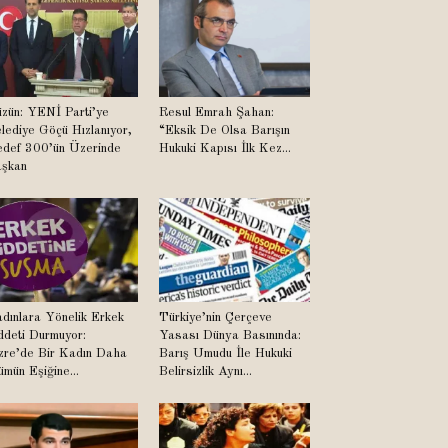
zün: YENİ Parti’ye
Resul Emrah Şahan:
lediye Göçü Hızlanıyor,
“Eksik De Olsa Barışın
def 300’ün Üzerinde
Hukuki Kapısı İlk Kez...
şkan
dınlara Yönelik Erkek
Türkiye’nin Çerçeve
ddeti Durmuyor:
Yasası Dünya Basınında:
zre’de Bir Kadın Daha
Barış Umudu İle Hukuki
ümün Eşiğine...
Belirsizlik Aynı...