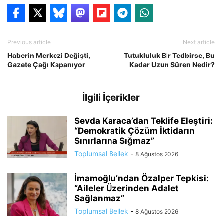
Previous article
Next article
Haberin Merkezi Değişti,
Tutukluluk Bir Tedbirse, Bu
Gazete Çağı Kapanıyor
Kadar Uzun Süren Nedir?
İlgili İçerikler
Sevda Karaca’dan Teklife Eleştiri:
“Demokratik Çözüm İktidarın
Sınırlarına Sığmaz”
Toplumsal Bellek
-
8 Ağustos 2026
İmamoğlu’ndan Özalper Tepkisi:
“Aileler Üzerinden Adalet
Sağlanmaz”
Toplumsal Bellek
-
8 Ağustos 2026