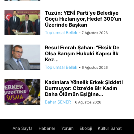
Tüzün: YENİ Parti’ye Belediye
Göçü Hızlanıyor, Hedef 300’ün
Üzerinde Başkan
Toplumsal Bellek
-
7 Ağustos 2026
Resul Emrah Şahan: “Eksik De
Olsa Barışın Hukuki Kapısı İlk
Kez...
Toplumsal Bellek
-
6 Ağustos 2026
Kadınlara Yönelik Erkek Şiddeti
Durmuyor: Cizre’de Bir Kadın
Daha Ölümün Eşiğine...
Bahar ŞENER
-
6 Ağustos 2026
Ana Sayfa
Haberler
Yorum
Ekoloji
Kültür Sanat