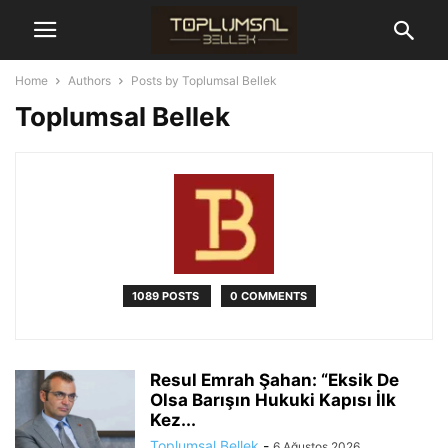
Home
Authors
Posts by Toplumsal Bellek
Toplumsal Bellek
1089 POSTS
0 COMMENTS
Resul Emrah Şahan: “Eksik De
Olsa Barışın Hukuki Kapısı İlk
Kez...
Toplumsal Bellek
-
6 Ağustos 2026