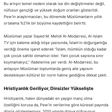
Bu artışın temel nedeni olarak ise din değiştirmeler değil,
nüfusun gençliği ve yüksek doğum oranları gösterildi.
Pew’in araştırmacıları, bu dönemde Müslümanların yıllık
ortalama %2’lik bir büyüme kaydettiğini belirtti.
Müslüman yazar Sayed M. Mehdi Al-Modarresi, Al-Islam
TV için kaleme aldığı köşe yazısında, İslam’ın doğurganlığa
verdiği öneme işaret ederek “İslam, mümkün olduğu kadar
çok çocuk sahibi olmamızı ister. Yani çocuk sayısına sınır
koymamalıyız,” ifadelerine yer verdi. Al-Modarresi, bu
anlayışın Müslüman toplumlarda geniş aile yapısını
destekleyen kültürel bir norm haline geldiğine dikkat çekti.
Hristiyanlık Geriliyor, Dinsizler Yükselişte
Hristiyanlık, halen dünyadaki en yaygın inanç olma
özelliğini korusa da, Pew’in verilerine göre küresel payında
düşüş gözlemleniyor. 2010 yılında dünya nüfusunun