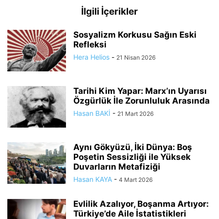
İlgili İçerikler
Sosyalizm Korkusu Sağın Eski
Refleksi
Hera Helios
-
21 Nisan 2026
Tarihi Kim Yapar: Marx’ın Uyarısı
Özgürlük İle Zorunluluk Arasında
Hasan BAKİ
-
21 Mart 2026
Aynı Gökyüzü, İki Dünya: Boş
Poşetin Sessizliği ile Yüksek
Duvarların Metafiziği
Hasan KAYA
-
4 Mart 2026
Evlilik Azalıyor, Boşanma Artıyor:
Türkiye’de Aile İstatistikleri