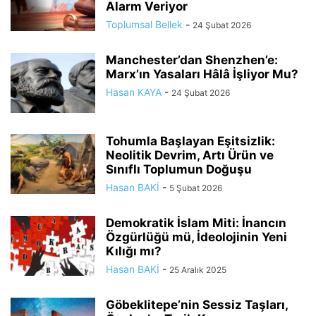
Alarm Veriyor
Toplumsal Bellek
-
24 Şubat 2026
Manchester’dan Shenzhen’e:
Marx’ın Yasaları Hâlâ İşliyor Mu?
Hasan KAYA
-
24 Şubat 2026
Tohumla Başlayan Eşitsizlik:
Neolitik Devrim, Artı Ürün ve
Sınıflı Toplumun Doğuşu
Hasan BAKİ
-
5 Şubat 2026
Demokratik İslam Miti: İnancın
Özgürlüğü mü, İdeolojinin Yeni
Kılığı mı?
Hasan BAKİ
-
25 Aralık 2025
Göbeklitepe’nin Sessiz Taşları,