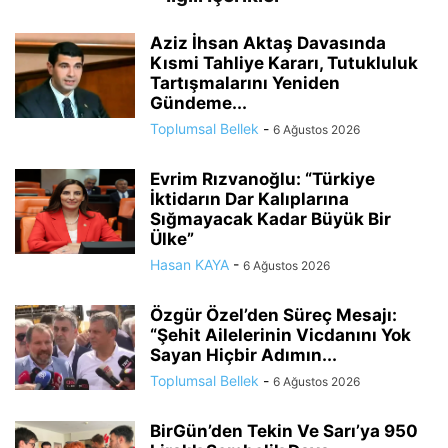
Aziz İhsan Aktaş Davasında
Kısmi Tahliye Kararı, Tutukluluk
Tartışmalarını Yeniden
Gündeme...
Toplumsal Bellek
-
6 Ağustos 2026
Evrim Rızvanoğlu: “Türkiye
İktidarın Dar Kalıplarına
Sığmayacak Kadar Büyük Bir
Ülke”
Hasan KAYA
-
6 Ağustos 2026
Özgür Özel’den Süreç Mesajı:
“Şehit Ailelerinin Vicdanını Yok
Sayan Hiçbir Adımın...
Toplumsal Bellek
-
6 Ağustos 2026
BirGün’den Tekin Ve Sarı’ya 950