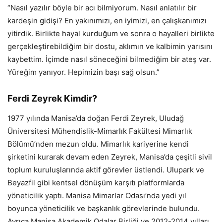
“Nasıl yazılır böyle bir acı bilmiyorum. Nasıl anlatılır bir
kardeşin gidişi? En yakınımızı, en iyimizi, en çalışkanımızı
yitirdik. Birlikte hayal kurduğum ve sonra o hayalleri birlikte
gerçekleştirebildiğim bir dostu, aklımın ve kalbimin yarısını
kaybettim. İçimde nasıl söneceğini bilmediğim bir ateş var.
Yüreğim yanıyor. Hepimizin başı sağ olsun.”
Ferdi Zeyrek Kimdir?
1977 yılında Manisa’da doğan Ferdi Zeyrek, Uludağ
Üniversitesi Mühendislik-Mimarlık Fakültesi Mimarlık
Bölümü’nden mezun oldu. Mimarlık kariyerine kendi
şirketini kurarak devam eden Zeyrek, Manisa’da çeşitli sivil
toplum kuruluşlarında aktif görevler üstlendi. Ulupark ve
Beyazfil gibi kentsel dönüşüm karşıtı platformlarda
yöneticilik yaptı. Manisa Mimarlar Odası’nda yedi yıl
boyunca yöneticilik ve başkanlık görevlerinde bulundu.
Ayrıca Manisa Akademik Odalar Birliği ve 2012-2014 yılları