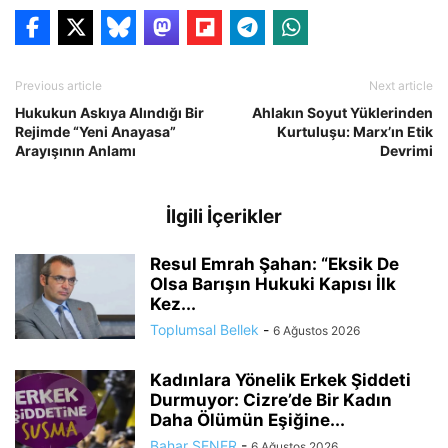
Previous article
Next article
Hukukun Askıya Alındığı Bir
Ahlakın Soyut Yüklerinden
Rejimde “Yeni Anayasa”
Kurtuluşu: Marx’ın Etik
Arayışının Anlamı
Devrimi
İlgili İçerikler
Resul Emrah Şahan: “Eksik De
Olsa Barışın Hukuki Kapısı İlk
Kez...
Toplumsal Bellek
-
6 Ağustos 2026
Kadınlara Yönelik Erkek Şiddeti
Durmuyor: Cizre’de Bir Kadın
Daha Ölümün Eşiğine...
Bahar ŞENER
-
6 Ağustos 2026