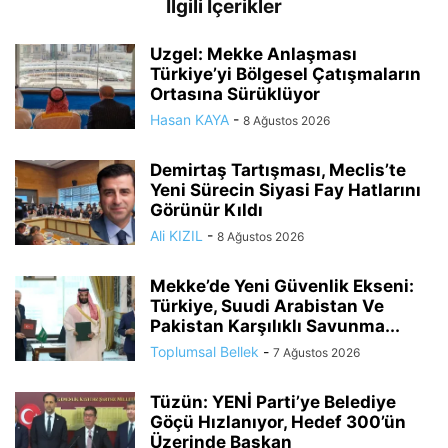
İlgili İçerikler
Uzgel: Mekke Anlaşması
Türkiye’yi Bölgesel Çatışmaların
Ortasına Sürüklüyor
Hasan KAYA
-
8 Ağustos 2026
Demirtaş Tartışması, Meclis’te
Yeni Sürecin Siyasi Fay Hatlarını
Görünür Kıldı
Ali KIZIL
-
8 Ağustos 2026
Mekke’de Yeni Güvenlik Ekseni:
Türkiye, Suudi Arabistan Ve
Pakistan Karşılıklı Savunma...
Toplumsal Bellek
-
7 Ağustos 2026
Tüzün: YENİ Parti’ye Belediye
Göçü Hızlanıyor, Hedef 300’ün
Üzerinde Başkan