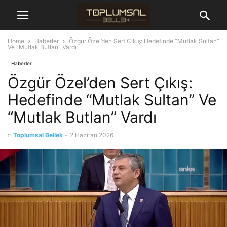
Home
Haberler
Özgür Özel’den Sert Çıkış: Hedefinde “Mutlak Sultan”
Ve “Mutlak Butlan” Vardı
Haberler
Özgür Özel’den Sert Çıkış:
Hedefinde “Mutlak Sultan” Ve
“Mutlak Butlan” Vardı
::
Toplumsal Bellek
-
2 Haziran 2026