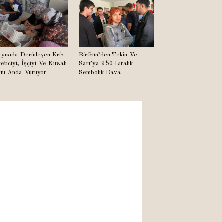
yısıda Derinleşen Kriz
BirGün’den Tekin Ve
eticiyi, İşçiyi Ve Kırsalı
Sarı’ya 950 Liralık
nı Anda Vuruyor
Sembolik Dava