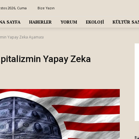
ustos 2026, Cuma
Bize Yazın
NA SAYFA
HABERLER
YORUM
EKOLOJI
KÜLTÜR SA
izmin Yapay Zeka Aşaması
pitalizmin Yapay Zeka