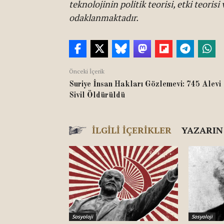
teknolojinin politik teorisi, etki teoris
odaklanmaktadır.
Önceki İçerik
Suriye İnsan Hakları Gözlemevi: 745 Alevi
Sivil Öldürüldü
İLGILI İÇERIKLER
YAZARIN
Sosyoloji
Sosyoloji