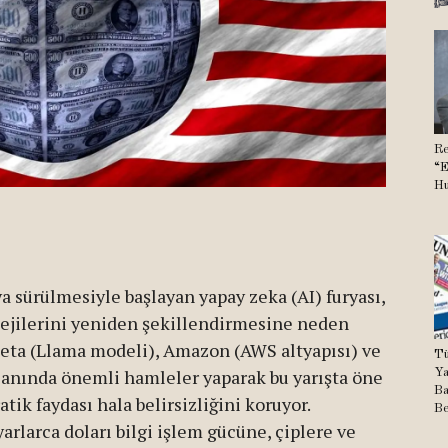
Re
“E
Hu
 sürülmesiyle başlayan yapay zeka (AI) furyası,
atejilerini yeniden şekillendirmesine neden
Meta (Llama modeli), Amazon (AWS altyapısı) ve
Tü
lanında önemli hamleler yaparak bu yarışta öne
Ya
Ba
tik faydası hala belirsizliğini koruyor.
Be
yarlarca doları bilgi işlem gücüne, çiplere ve