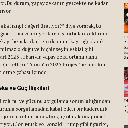
yor. Bu durum, yapay zekanın gerçekte ne kadar
iyor.
zeka hangi değeri üretiyor?” diye sorarak, bu
ği artırma ve milyonlarca işi ortadan kaldırma
Bi
 zekayı hem korku hem de umut kaynağı olarak
Ar
ılmaz olduğu ve hiçbir şeyin eskisi gibi
Ka
Ha
Mart 2025 itibarıyla yapay zeka ortamı daha
Sa
i şirketleri, Trump’ın 2025 Projesi’ne ideolojik
e etme çabası içinde.
a ve Güç İlişkileri
i rolünü ve gücünü sorgulama sorumluluğundan
Dİ
Ve
durumu sorgulamadan kabul eden bir kadercilik
Ay
olojinin durdurulamaz bir güç olarak imajından
1,
riyor. Elon Musk ve Donald Trump gibi figürler,