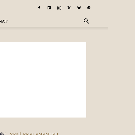
NAT
YENI EKELENENLER