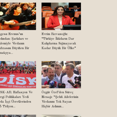
lgesu Erenus’un
Evrim Rızvanoğlu:
dından: Şarkıları ve
“Türkiye İktidarın Dar
lemiyle Vicdanın
Kalıplarına Sığmayacak
fızasını Büyüten Bir
Kadar Büyük Bir Ülke”
natçıya...
SK-AR: Enflasyon Ve
Özgür Özel’den Süreç
rgi Politikaları Yedi
Mesajı: “Şehit Ailelerinin
da İşçi Ücretlerinden
Vicdanını Yok Sayan
5 Trilyon...
Hiçbir Adımın...