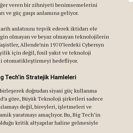
eğer veren bir zihniyeti benimsemelerini
arı ve güç gaspı anlamına geliyor.
rih anlatısını teşvik ederek iktidarı ele
engin olmayan ve beyaz olmayan teknolojilerin
aşistler, Allende’nin 1970’lerdeki Cybersyn
lik için değil, fosil yakıt ve teknoloji
ti otomatikleştirmeyi hedefliyor.
ig Tech’in Stratejik Hamleleri
 birleşerek doğrudan siyasi güç kullanma
nd’a göre, Büyük Teknoloji şirketleri sadece
lamayı değil, bireyleri, işletmeleri ve
namik yaratmayı amaçlıyor. Bu, Big Tech’in
duğu kritik altyapılar haline gelmesiyle