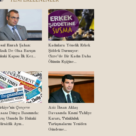
sul Emrah Şahan:
Kadınlara Yönelik Erkek
ksik De Olsa Barışın
Şiddeti Durmuyor:
kuki Kapısı İlk Kez...
Cizre’de Bir Kadın Daha
Ölümün Eşiğine...
rkiye’nin Çerçeve
Aziz İhsan Aktaş
sası Dünya Basınında:
Davasında Kısmi Tahliye
rış Umudu İle Hukuki
Kararı, Tutukluluk
lirsizlik Aynı...
Tartışmalarını Yeniden
Gündeme...