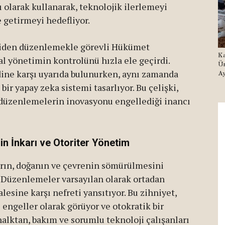
ı olarak kullanarak, teknolojik ilerlemeyi
 getirmeyi hedefliyor.
niden düzenlemekle görevli Hükümet
Ka
l yönetimin kontrolünü hızla ele geçirdi.
Ür
dine karşı uyarıda bulunurken, aynı zamanda
Ay
bir yapay zeka sistemi tasarlıyor. Bu çelişki,
 düzenlemelerin inovasyonu engellediği inancı
n İnkarı ve Otoriter Yönetim
rın, doğanın ve çevrenin sömürülmesini
 “Düzenlemeler varsayılan olarak ortadan
lesine karşı nefreti yansıtıyor. Bu zihniyet,
ngeller olarak görüyor ve otokratik bir
alktan, bakım ve sorumlu teknoloji çalışanları