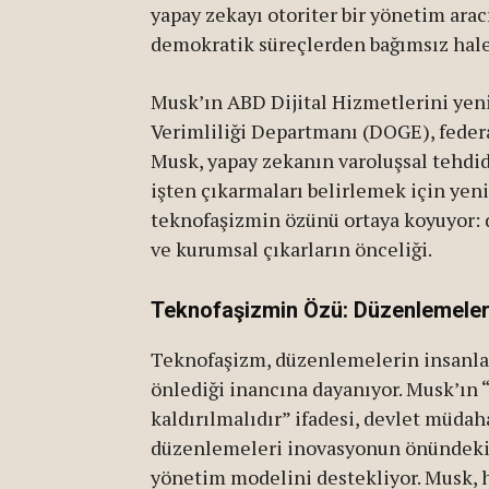
yapay zekayı otoriter bir yönetim arac
demokratik süreçlerden bağımsız hale
Musk’ın ABD Dijital Hizmetlerini ye
Verimliliği Departmanı (DOGE), federa
Musk, yapay zekanın varoluşsal tehdi
işten çıkarmaları belirlemek için yeni 
teknofaşizmin özünü ortaya koyuyor:
ve kurumsal çıkarların önceliği.
Teknofaşizmin Özü: Düzenlemeleri
Teknofaşizm, düzenlemelerin insanla
önlediği inancına dayanıyor. Musk’ın
kaldırılmalıdır” ifadesi, devlet müdaha
düzenlemeleri inovasyonun önündeki e
yönetim modelini destekliyor. Musk, h