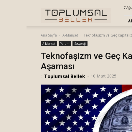
Toplumsal
7 Ağ
Bellek
A
Ana Sayfa
A-Manşet
Teknofaşizm ve Geç Kapital
A-Manşet
Yorum
Sosyoloji
Teknofaşizm ve Geç Ka
Aşaması
::
Toplumsal Bellek
-
10 Mart 2025