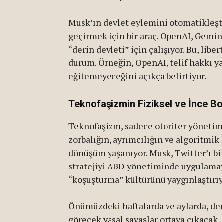
Musk’ın devlet eylemini otomatikleşti
geçirmek için bir araç. OpenAI, Gemin
“derin devleti” için çalışıyor. Bu, libe
durum. Örneğin, OpenAI, telif hakkı y
eğitemeyeceğini açıkça belirtiyor.
Teknofaşizmin Fiziksel ve İnce Bo
Teknofaşizm, sadece otoriter yönetim 
zorbalığın, ayrımcılığın ve algoritmik
dönüşüm yaşanıyor. Musk, Twitter’ı bir
stratejiyi ABD yönetiminde uygulamayı
“koşuşturma” kültürünü yaygınlaştırıy
Önümüzdeki haftalarda ve aylarda, dem
görecek yasal savaşlar ortaya çıkacak