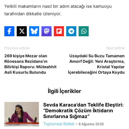
Yetkili makamların nasıl bir adım atacağı ise kamuoyu
tarafından dikkatle izleniyor.
Previous article
Next article
269 kişiye Mezar olan
Uzaydaki Su Buzu Tamamen
Rönesans Rezidans’ın
Amorf Değil: Yeni Araştırma,
Bilirkişi Raporu: Müteahhit
Kristal Yapılar
Asli Kusurlu Bulundu
İçerebileceğini Ortaya Koydu
İlgili İçerikler
Sevda Karaca’dan Teklife Eleştiri:
“Demokratik Çözüm İktidarın
Sınırlarına Sığmaz”
Toplumsal Bellek
-
8 Ağustos 2026