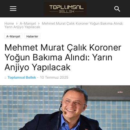
Home
A-Manşet
Mehmet Murat Çalık Koroner Yoğun Bakıma Alındı:
Yarın Anjiyo Yapılacak
A-Manşet
Haberler
Mehmet Murat Çalık Koroner
Yoğun Bakıma Alındı: Yarın
Anjiyo Yapılacak
::
Toplumsal Bellek
-
10 Temmuz 2025