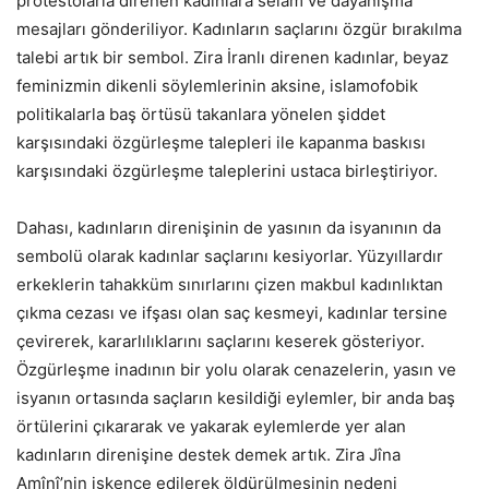
protestolarla direnen kadınlara selam ve dayanışma
mesajları gönderiliyor. Kadınların saçlarını özgür bırakılma
talebi artık bir sembol. Zira İranlı direnen kadınlar, beyaz
feminizmin dikenli söylemlerinin aksine, islamofobik
politikalarla baş örtüsü takanlara yönelen şiddet
karşısındaki özgürleşme talepleri ile kapanma baskısı
karşısındaki özgürleşme taleplerini ustaca birleştiriyor.
Dahası, kadınların direnişinin de yasının da isyanının da
sembolü olarak kadınlar saçlarını kesiyorlar. Yüzyıllardır
erkeklerin tahakküm sınırlarını çizen makbul kadınlıktan
çıkma cezası ve ifşası olan saç kesmeyi, kadınlar tersine
çevirerek, kararlılıklarını saçlarını keserek gösteriyor.
Özgürleşme inadının bir yolu olarak cenazelerin, yasın ve
isyanın ortasında saçların kesildiği eylemler, bir anda baş
örtülerini çıkararak ve yakarak eylemlerde yer alan
kadınların direnişine destek demek artık. Zira Jîna
Amînî’nin işkence edilerek öldürülmesinin nedeni