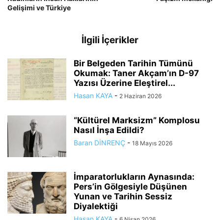
Gelişimi ve Türkiye
İlgili İçerikler
Bir Belgeden Tarihin Tümünü
Okumak: Taner Akçam’ın D-97
Yazısı Üzerine Eleştirel...
Hasan KAYA
-
2 Haziran 2026
“Kültürel Marksizm” Komplosu
Nasıl İnşa Edildi?
Baran DİNRENÇ
-
18 Mayıs 2026
İmparatorlukların Aynasında:
Pers’in Gölgesiyle Düşünen
Yunan ve Tarihin Sessiz
Diyalektiği
Hasan KAYA
-
6 Nisan 2026