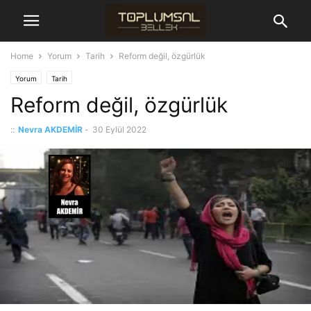
Home
Yorum
Tarih
Reform değil, özgürlük
Yorum
Tarih
Reform değil, özgürlük
::
Nevra AKDEMİR
-
30 Eylül 2022