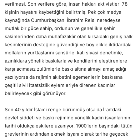
verilmesi. Son verilere göre, insan hakları aktivistleri 78
kişinin hayatını kaybettiğini belirtmiş. Pek çok medya
kaynağında Cumhurbaşkanı İbrahim Reisi neredeyse
mutlak bir güce sahip, ordunun ve genellikle şehir
sakinlerinden daha muhafazakâr olan kırsaldaki geniş halk
kesimlerinin desteğine güvendiği ve böylelikle iktidardaki
mollaların yurttaşlarını sansürle, katı siyasi denetimle,
azınlıklara yönelik baskılarla ve kendilerini eleştirenlere
karşı acımasız zulümlerle baskı altına almayı amaçladığı
yazılıyorsa da rejimin akıbetini egemenlerin baskısına
çeşitli sivil itaatsizlik eylemleriyle direnen kadınlar
belirleyecek gibi görünüyor.
Son 40 yıldır İslami renge bürünmüş olsa da İran’daki
devlet şiddeti ve baskı rejimine yönelik kadın isyanlarının
tarihi oldukça eskilere uzanıyor. 1900’lerin başındaki tütün
grevlerinin ardından ekmek isyanı olarak tarihe geçecek