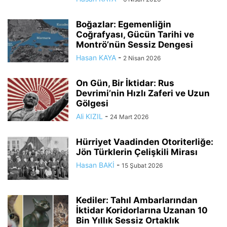
Boğazlar: Egemenliğin
Coğrafyası, Gücün Tarihi ve
Montrö’nün Sessiz Dengesi
Hasan KAYA
-
2 Nisan 2026
On Gün, Bir İktidar: Rus
Devrimi’nin Hızlı Zaferi ve Uzun
Gölgesi
Ali KIZIL
-
24 Mart 2026
Hürriyet Vaadinden Otoriterliğe:
Jön Türklerin Çelişkili Mirası
Hasan BAKİ
-
15 Şubat 2026
Kediler: Tahıl Ambarlarından
İktidar Koridorlarına Uzanan 10
Bin Yıllık Sessiz Ortaklık