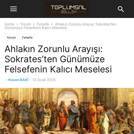
Home
Yorum
Felsefe
Ahlakın Zorunlu Arayışı: Sokrates’ten
Günümüze Felsefenin Kalıcı Meselesi
Yorum
Felsefe
Ahlakın Zorunlu Arayışı:
Sokrates’ten Günümüze
Felsefenin Kalıcı Meselesi
::
Hasan BAKİ
-
12 Ocak 2025