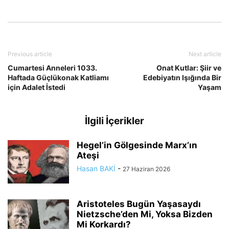
Previous article
Next article
Cumartesi Anneleri 1033.
Onat Kutlar: Şiir ve
Haftada Güçlükonak Katliamı
Edebiyatın Işığında Bir
için Adalet İstedi
Yaşam
İlgili İçerikler
Hegel’in Gölgesinde Marx’ın
Ateşi
Hasan BAKİ
-
27 Haziran 2026
Aristoteles Bugün Yaşasaydı
Nietzsche’den Mi, Yoksa Bizden
Mi Korkardı?