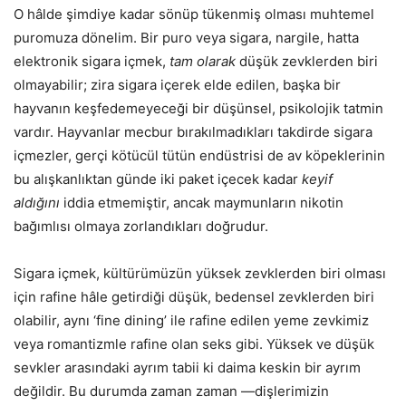
O hâlde şimdiye kadar sönüp tükenmiş olması muhtemel
puromuza dönelim. Bir puro veya sigara, nargile, hatta
elektronik sigara içmek,
tam olarak
düşük zevklerden biri
olmayabilir; zira sigara içerek elde edilen, başka bir
hayvanın keşfedemeyeceği bir düşünsel, psikolojik tatmin
vardır. Hayvanlar mecbur bırakılmadıkları takdirde sigara
içmezler, gerçi kötücül tütün endüstrisi de av köpeklerinin
bu alışkanlıktan günde iki paket içecek kadar
keyif
aldığını
iddia etmemiştir, ancak maymunların nikotin
bağımlısı olmaya zorlandıkları doğrudur.
Sigara içmek, kültürümüzün yüksek zevklerden biri olması
için rafine hâle getirdiği düşük, bedensel zevklerden biri
olabilir, aynı ‘fine dining’ ile rafine edilen yeme zevkimiz
veya romantizmle rafine olan seks gibi. Yüksek ve düşük
sevkler arasındaki ayrım tabii ki daima keskin bir ayrım
değildir. Bu durumda zaman zaman —dişlerimizin