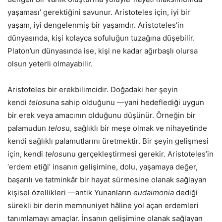
yaşaması’ gerektiğini savunur. Aristoteles için, iyi bir
yaşam, iyi dengelenmiş bir yaşamdır. Aristoteles’in
dünyasında, kişi kolayca sofuluğun tuzağına düşebilir.
Platon’un dünyasında ise, kişi ne kadar ağırbaşlı olursa
olsun yeterli olmayabilir.
Aristoteles bir erekbilimcidir. Doğadaki her şeyin
kendi
telos
una sahip olduğunu —yani hedeflediği uygun
bir erek veya amacının olduğunu düşünür. Örneğin bir
palamudun
telos
u, sağlıklı bir meşe olmak ve nihayetinde
kendi sağlıklı palamutlarını üretmektir. Bir şeyin gelişmesi
için, kendi
telos
unu gerçekleştirmesi gerekir. Aristoteles’in
‘erdem etiği’ insanın gelişimine, dolu, yaşamaya değer,
başarılı ve tatminkâr bir hayat sürmesine olanak sağlayan
kişisel özellikleri —antik Yunanların
eudaimonia
dediği
sürekli bir derin memnuniyet hâline yol açan erdemleri
tanımlamayı amaçlar. İnsanın gelişimine olanak sağlayan