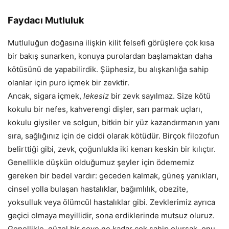
Faydacı Mutluluk
Mutluluğun doğasına ilişkin kilit felsefi görüşlere çok kısa
bir bakış sunarken, konuya purolardan başlamaktan daha
kötüsünü de yapabilirdik. Şüphesiz, bu alışkanlığa sahip
olanlar için puro içmek bir zevktir.
Ancak, sigara içmek,
lekesiz
bir zevk sayılmaz. Size kötü
kokulu bir nefes, kahverengi dişler, sarı parmak uçları,
kokulu giysiler ve solgun, bitkin bir yüz kazandırmanın yanı
sıra, sağlığınız için de ciddi olarak kötüdür. Birçok filozofun
belirttiği gibi, zevk, çoğunlukla iki kenarı keskin bir kılıçtır.
Genellikle düşkün olduğumuz şeyler için ödememiz
gereken bir bedel vardır: geceden kalmak, güneş yanıkları,
cinsel yolla bulaşan hastalıklar, bağımlılık, obezite,
yoksulluk veya ölümcül hastalıklar gibi. Zevklerimiz ayrıca
geçici olmaya meyillidir, sona erdiklerinde mutsuz oluruz.
Genellikle, güzel bir şeye ne kadar çok sahip olursak, onu