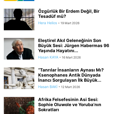
Özgürlük Bir Erdem Değil, Bir
Tesadüf mü?
Hera Helios
-
19 Mart 2026
Eleştirel Akıl Geleneğinin Son
Büyük Sesi: Jürgen Habermas 96
Yaşında Hayatını...
Hasan KAYA
-
16 Mart 2026
“Tanrılar İnsanların Aynası Mı?
Ksenophanes Antik Dünyada
İnancı Sorgulayan İlk Büyük...
Hasan BAKİ
-
12 Mart 2026
Afrika Felsefesinin Asi Sesi:
Sophie Oluwole ve Yoruba’nın
Sokratları