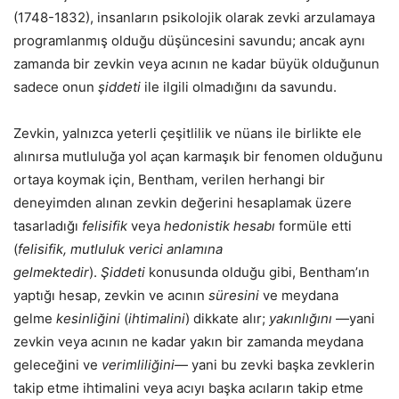
(1748-1832), insanların psikolojik olarak zevki arzulamaya
programlanmış olduğu düşüncesini savundu; ancak aynı
zamanda bir zevkin veya acının ne kadar büyük olduğunun
sadece onun
şiddeti
ile ilgili olmadığını da savundu.
Zevkin, yalnızca yeterli çeşitlilik ve nüans ile birlikte ele
alınırsa mutluluğa yol açan karmaşık bir fenomen olduğunu
ortaya koymak için, Bentham, verilen herhangi bir
deneyimden alınan zevkin değerini hesaplamak üzere
tasarladığı
felisifik
veya
hedonistik hesabı
formüle etti
(
felisifik, mutluluk verici anlamına
gelmektedir
).
Şiddeti
konusunda olduğu gibi, Bentham’ın
yaptığı hesap, zevkin ve acının
süresini
ve meydana
gelme
kesinliğini
(
ihtimalini
) dikkate alır;
yakınlığını
—yani
zevkin veya acının ne kadar yakın bir zamanda meydana
geleceğini ve
verimliliğini
— yani bu zevki başka zevklerin
takip etme ihtimalini veya acıyı başka acıların takip etme