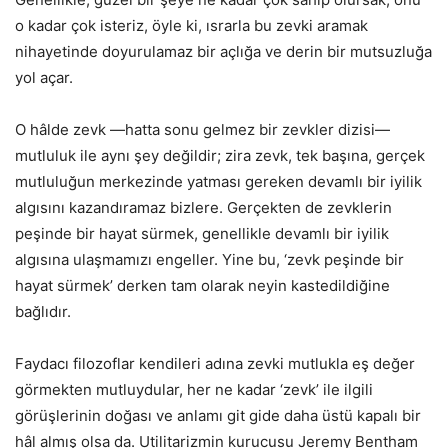
o kadar çok isteriz, öyle ki, ısrarla bu zevki aramak
nihayetinde doyurulamaz bir açlığa ve derin bir mutsuzluğa
yol açar.
O hâlde zevk —hatta sonu gelmez bir zevkler dizisi—
mutluluk ile aynı şey değildir; zira zevk, tek başına, gerçek
mutluluğun merkezinde yatması gereken devamlı bir iyilik
algısını kazandıramaz bizlere. Gerçekten de zevklerin
peşinde bir hayat sürmek, genellikle devamlı bir iyilik
algısına ulaşmamızı engeller. Yine bu, ‘zevk peşinde bir
hayat sürmek’ derken tam olarak neyin kastedildiğine
bağlıdır.
Faydacı filozoflar kendileri adına zevki mutlukla eş değer
görmekten mutluydular, her ne kadar ‘zevk’ ile ilgili
görüşlerinin doğası ve anlamı git gide daha üstü kapalı bir
hâl almış olsa da. Utilitarizmin kurucusu Jeremy Bentham