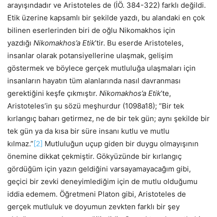
arayışındadır ve Aristoteles de (İÖ. 384-322) farklı değildi.
Etik üzerine kapsamlı bir şekilde yazdı, bu alandaki en çok
bilinen eserlerinden biri de oğlu Nikomakhos için
yazdığı
Nikomakhos’a Etik
’tir. Bu eserde Aristoteles,
insanlar olarak potansiyellerine ulaşmak, gelişim
göstermek ve böylece gerçek mutluluğa ulaşmaları için
insanların hayatın tüm alanlarında nasıl davranması
gerektiğini keşfe çıkmıştır.
Nikomakhos’a Etik
’te,
Aristoteles’in şu sözü meşhurdur (1098a18); “Bir tek
kırlangıç baharı getirmez, ne de bir tek gün; aynı şekilde bir
tek gün ya da kısa bir süre insanı kutlu ve mutlu
kılmaz.”
[2]
Mutluluğun uçup giden bir duygu olmayışının
önemine dikkat çekmiştir. Gökyüzünde bir kırlangıç
gördüğüm için yazın geldiğini varsayamayacağım gibi,
geçici bir zevki deneyimlediğim için de mutlu olduğumu
iddia edemem. Öğretmeni Platon gibi, Aristoteles de
gerçek mutluluk ve doyumun zevkten farklı bir şey