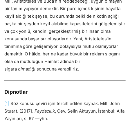
Mill, Aristoteles ve Buda’nın reddedeceği, uygun olmayan
bir tanım yapıyor demektir. Bir puro içmek kişinin hayatta
keyif aldığı tek şeyse, bu durumda belki de nikotin açlığı
başka bir şeyden keyif alabilme kapasitelerini gölgelemiştir
ve çok yönlü, kendini gerçekleştirmiş bir insan olma
konusunda başarısız oluyorlardır. Yani, Aristoteles’in
tanımına göre gelişemiyor, dolayısıyla mutlu olamıyorlar
demektir. O hâlde, her ne kadar büyük bir reklam sloganı
olsa da mutluluğun Hamlet adında bir
sigara
olmadığı
sonucuna varabiliriz.
Dipnotlar
[1]
Söz konusu çeviri için tercih edilen kaynak: Mill, John
Stuart. (2017).
Faydacılık
, Çev. Selin Aktuyun, İstanbul: Alfa
Yayınları, s. 67 —yhn.