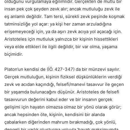
olduğunu vurgulamaya eğilimlidir. Gerçekten de mutlu bir
insan pek çok şeyden zevk alır; ancak mutluluğu zevk ile
eş anlamlı değildir. Tam tersi, sürekli zevk peşinde koşmak
tatminsizliğe yol açar: ya kişi her zaman arzuladığına
erişemeyeceği için, ya da aşırı zevk acıya yol açacağı için.
Aristoteles için mutluluk yalnızca bir kişinin hissettikleri
veya elde ettikleri ile ilgili değildir, bir var olma, yaşama
biçimidir.
Platon’un kendisi de (İÖ. 427-347) da bir münzevi sayılır.
Gerçek mutluluğun, kişinin fiziksel düşkünlüklerin verdiği
zevk ve acıdan kaçındığı, felsefi/manevi tasavvur ile geçen
bir yaşamda bulunacağını düşünür. Aristoteles de felsefi
tasavvurun değerini kabul eder ve bir insanın gerçek
gelişimi için hayatın olmazsa olmaz bir yönü olarak görür;
ancak hepsinden öte, kişinin, kendisini bir alanda
çabalarken diğerinden mahrum bırakmadığı, çok yönlü,
dengeli bir varlık oluşturma yoluyla ‘hayatı maksimumda