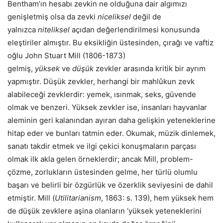
Bentham’ın hesabı zevkin ne olduğuna dair algımızı
genişletmiş olsa da zevki
niceliksel
değil de
yalnızca
niteliksel
açıdan değerlendirilmesi konusunda
eleştiriler almıştır. Bu eksikliğin üstesinden, çırağı ve vaftiz
oğlu John Stuart Mill (1806-1873)
gelmiş,
yüksek
ve
düşük
zevkler arasında kritik bir ayrım
yapmıştır. Düşük zevkler, herhangi bir mahlûkun zevk
alabileceği zevklerdir: yemek, ısınmak, seks, güvende
olmak ve benzeri. Yüksek zevkler ise, insanları hayvanlar
aleminin geri kalanından ayıran daha gelişkin yeteneklerine
hitap eder ve bunları tatmin eder. Okumak, müzik dinlemek,
sanatı takdir etmek ve ilgi çekici konuşmaların parçası
olmak ilk akla gelen örneklerdir; ancak Mill, problem-
çözme, zorlukların üstesinden gelme, her türlü olumlu
başarı ve belirli bir özgürlük ve özerklik seviyesini de dahil
etmiştir. Mill (
Utilitarianism
, 1863: s. 139), hem yüksek hem
de düşük zevklere aşina olanların ‘yüksek yeteneklerini