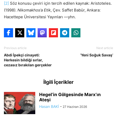
[2]
Söz konusu çeviri için tercih edilen kaynak: Aristoteles.
(1998).
Nikomakhos’a Etik
, Çev. Saffet Babür, Ankara:
Hacettepe Üniversitesi Yayınları —yhn.
Previous article
Next article
Abdi İpekçi cinayeti:
‘Yeni Soğuk Savaş’
Herkesin bildiği sırlar,
cezasız bırakılan gerçekler
İlgili İçerikler
Hegel’in Gölgesinde Marx’ın
Ateşi
Hasan BAKİ
-
27 Haziran 2026