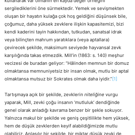
kullanarak var olmanın en kayda değer örneğini’
sergilediklerini öne sürmektedir. Yemek ve sevişmekten
oluşan bir hayatın kulağa çok hoş geldiğini düşünsek bile,
çoğumuz, daha yüksek zevklere ilişkin kapasitemizi, bizi
kendi kaderini tayin hakkından, tutkudan, sanatsal idrak
veya bilinçten mahrum yaratıklara (veya aptallara)
çevirecek şekilde, maksimum seviyede hayvansal zevk
karşılığında takas etmezdik. Mill’in (1863: s. 140) meşhur
vecizesi de buradan geliyor: “Hâlinden memnun bir domuz
olmaktansa memnuniyetsiz bir insan olmak, mutlu bir aptal
olmaktansa mutsuz bir Sokrates olmak daha iyidir.”
[1]
Tartışmaya açık bir şekilde, zevklerin
niteliğine
vurgu
yaparak, Mill, zevki çoğu insanın ‘mutluluk’ dendiğinde
genel olarak anladığı kavrama benzer bir şekle sokuyor.
Yalnızca makul bir şekilde ve geniş çeşitlilikte hem yüksek,
hem de düşük zevklerden keyif alabildiğimizde mutlu
olabiliriz. Anlaşılır bir şekilde, bir miktar düşük zevki de