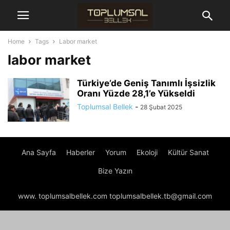
Home
Tags
Labor market
labor market
Türkiye’de Geniş Tanımlı İşsizlik
Oranı Yüzde 28,1’e Yükseldi
Toplumsal Bellek
-
28 Şubat 2025
Ana Sayfa
Haberler
Yorum
Ekoloji
Kültür Sanat
Bize Yazın
www. toplumsalbellek.com toplumsalbellek.tb@gmail.com