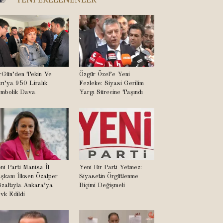
rGün’den Tekin Ve
Özgür Özel’e Yeni
rı’ya 950 Liralık
Fezleke: Siyasi Gerilim
mbolik Dava
Yargı Sürecine Taşındı
ni Parti Manisa İl
Yeni Bir Parti Yetmez:
şkanı İlksen Özalper
Siyasetin Örgütlenme
zaltıyla Ankara’ya
Biçimi Değişmeli
vk Edildi