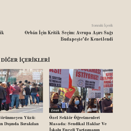
Sonraki İçerik
ik
Orbán İçin Kritik Seçim: Avrupa Aşırı Sağı
Budapeşte’de Kenetlendi
 DIĞER İÇERIKLERI
Emek
n Görünmeyen Yüzü:
Özel Sektör Öğretmenleri
n Dışında Bırakılan
Masada: Sendikal Haklar Ve
İşkolu Engeli Tartışmanın