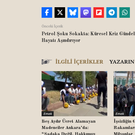
Önceki İçerik
Petrol Şoku Sokakta: Küresel Kriz Gündel
Hayatı Aşındırıyor
İLGILI İÇERIKLER
YAZARIN
Emek
Emek
Beş Aydır Ücret Alamayan
İşsizliği
Madenciler Ankara’da:
Rakamları
“Sadaka Değil, Hakkımızı
Milyonlar