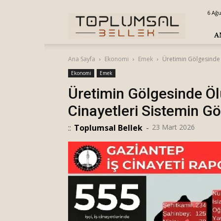
Toplumsal
6 Ağ
Bellek
A
Ana Sayfa
Ekonomi
Emek
Üretimin Gölgesinde 
Ekonomi
Emek
Üretimin Gölgesinde Öl
Cinayetleri Sistemin 
::
Toplumsal Bellek
-
23 Mart 2026