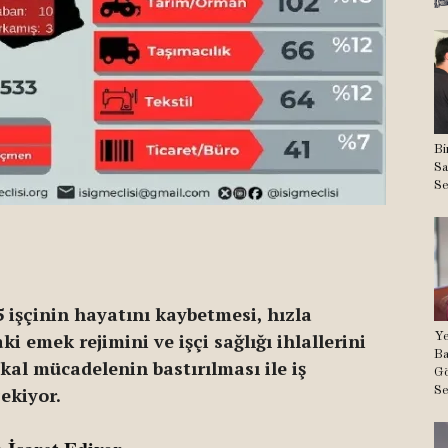
Bi
Sa
Se
5 işçinin hayatını kaybetmesi, hızla
 emek rejimini ve işçi sağlığı ihlallerini
Ye
Ba
al mücadelenin bastırılması ile iş
Gö
ekiyor.
Se