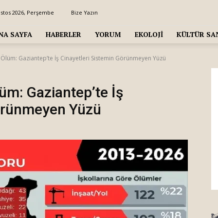
ustos 2026, Perşembe
Bize Yazın
NA SAYFA
HABERLER
YORUM
EKOLOJI
KÜLTÜR SA
Ölüm: Gaziantep’te İş Cinayetleri Sistemin Görünmeyen Yüzü
üm: Gaziantep’te İş
Görünmeyen Yüzü