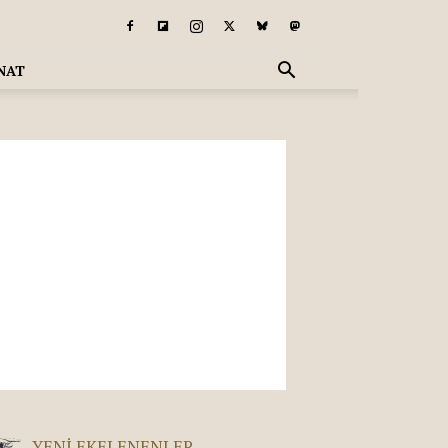
NAT
YENI EKELENENLER