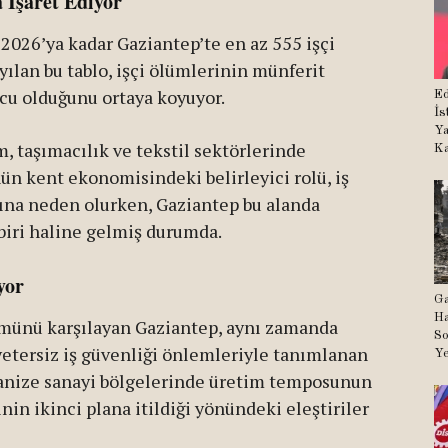
a İşaret Ediyor
 2026’ya kadar Gaziantep’te en az 555 işçi
ayılan bu tablo, işçi ölümlerinin münferit
ucu olduğunu ortaya koyuyor.
Ed
İs
Ya
m, taşımacılık ve tekstil sektörlerinde
Ka
nün kent ekonomisindeki belirleyici rolü, iş
ına neden olurken, Gaziantep bu alanda
biri haline gelmiş durumda.
yor
Ga
Ha
ümünü karşılayan Gaziantep, aynı zamanda
So
 yetersiz iş güvenliği önlemleriyle tanımlanan
Ye
ganize sanayi bölgelerinde üretim temposunun
nin ikinci plana itildiği yönündeki eleştiriler