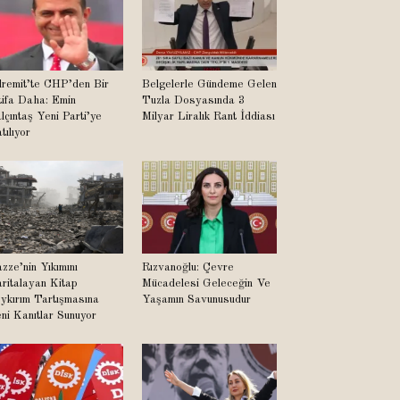
remit’te CHP’den Bir
Belgelerle Gündeme Gelen
tifa Daha: Emin
Tuzla Dosyasında 3
lçıntaş Yeni Parti’ye
Milyar Liralık Rant İddiası
tılıyor
zze’nin Yıkımını
Rızvanoğlu: Çevre
ritalayan Kitap
Mücadelesi Geleceğin Ve
ykırım Tartışmasına
Yaşamın Savunusudur
ni Kanıtlar Sunuyor