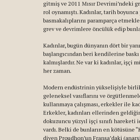
gitmiş ve 2011 Mısır Devrimi’ndeki gr
rol oynamıştı. Kadınlar, tarih boyunca
basmakalıplarını paramparça etmekle k
grev ve devrimlere öncülük edip bunla
Kadınlar, bugün dünyanın dört bir yanı
başlangıcından beri kendilerine bask
kalmışlardır. Ne var ki kadınlar, işçi
her zaman.
Modern endüstrinin yükselişiyle birlik
geleneksel vasıflarını ve örgütlenmel
kullanmaya çalışması, erkekler ile kad
Erkekler, kadınları ellerinden geldiği
dokuzuncu yüzyıl işçi sınıfı hareketi i
vardı. Belki de bunların en kötüsüne “
diyen Proudhon’un Fransa’daki (anarşi