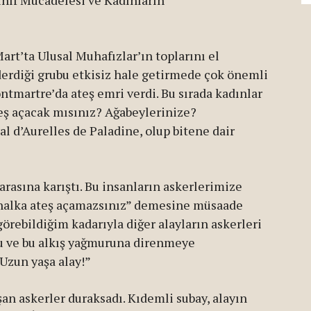
Sınıf Mücadelesi ve Kadınların
rt’ta Ulusal Muhafızlar’ın toplarını el
erdiği grubu etkisiz hale getirmede çok önemli
ntmartre’da ateş emri verdi. Bu sırada kadınlar
teş açacak mısınız? Ağabeylerinize?
 d’Aurelles de Paladine, olup bitene dair
arasına karıştı. Bu insanların askerlerimize
u halka ateş açamazsınız” demesine müsaade
 görebildiğim kadarıyla diğer alayların askerleri
du ve bu alkış yağmuruna direnmeye
“Uzun yaşa alay!”
n askerler duraksadı. Kıdemli subay, alayın