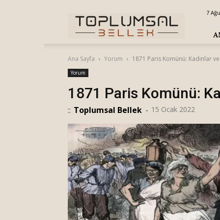
Toplumsal
7 Ağ
Bellek
A
Ana Sayfa
Yorum
1871 Paris Komünü: Kadınlar v
Yorum
1871 Paris Komünü: Ka
::
Toplumsal Bellek
-
15 Ocak 2022