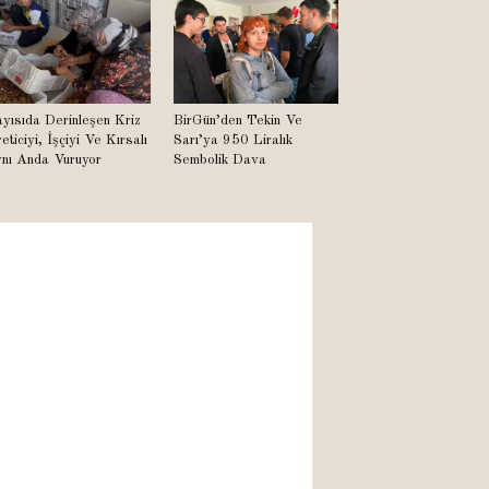
yısıda Derinleşen Kriz
BirGün’den Tekin Ve
eticiyi, İşçiyi Ve Kırsalı
Sarı’ya 950 Liralık
nı Anda Vuruyor
Sembolik Dava