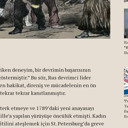
Re
“E
Hu
iken deneyim, bir devrimin başarısının
östermiştir.” Bu söz, Rus devrimci lider
ilen hakikat, direniş ve mücadelenin en ön
tekrar tekrar kanıtlanmıştır.
Tü
’i terk etmeye ve 1789’daki yeni anayasayı
Ya
Ba
lle’a yapılan yürüyüşe öncülük etmişti. Kadın
Be
fitilini ateşlemek için St. Petersburg’da greve