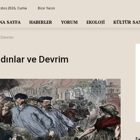
ustos 2026, Cuma
Bize Yazın
NA SAYFA
HABERLER
YORUM
EKOLOJI
KÜLTÜR SA
e Devrim
dınlar ve Devrim