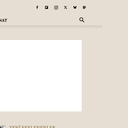
NAT
YENI EKELENENLER