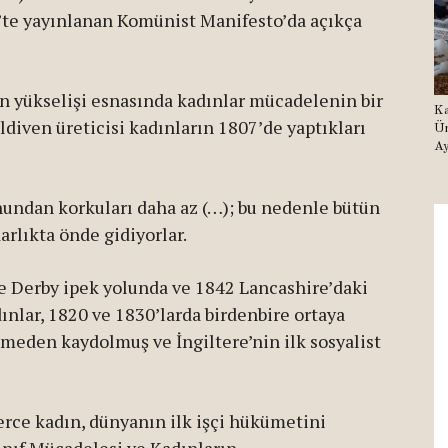
’te yayınlanan Komünist Manifesto’da açıkça
in yükselişi esnasında kadınlar mücadelenin bir
Ka
 eldiven üreticisi kadınların 1807’de yaptıkları
Ür
Ay
nundan korkuları daha az (…); bu nedenle bütün
rlıkta önde gidiyorlar.
e Derby ipek yolunda ve 1842 Lancashire’daki
dınlar, 1820 ve 1830’larda birdenbire ortaya
meden kaydolmuş ve İngiltere’nin ilk sosyalist
rce kadın, dünyanın ilk işçi hükümetini