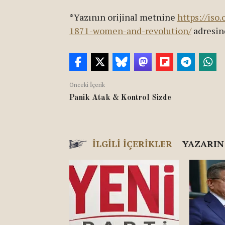
*Yazının orijinal metnine
https://iso
1871-women-and-revolution/
adresind
Önceki İçerik
Panik Atak & Kontrol Sizde
İLGILI İÇERIKLER
YAZARIN