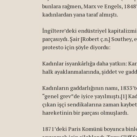
bunlara rağmen, Marx ve Engels, 1848
kadınlardan yana taraf almıştı.
İngiltere’deki endüstriyel kapitalizm
parçasıydı. Şair [Robert ç.n.] Southey,
protesto için şöyle diyordu:
Kadınlar isyankârlığa daha yatkın: Ka
halk ayaklanmalarında, şiddet ve gadda
Kadınların gaddarlığının namı, 1833’t
“genel grev”de iyice yayılmıştı.[1] Ka
çıkan işçi sendikalarına zaman kaybet
hareketinin bir parçası olmuşlardı.
1871’deki Paris Komünü boyunca binle