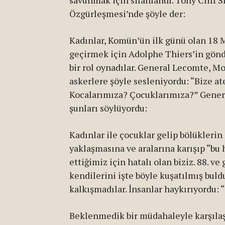
savunmak için silahlandı. Tony Cliff 
Özgürleşmesi’nde şöyle der:
Kadınlar, Komün’ün ilk günü olan 18 Ma
geçirmek için Adolphe Thiers’in gönd
bir rol oynadılar. General Lecomte, Mo
askerlere şöyle sesleniyordu: “Bize a
Kocalarımıza? Çocuklarımıza?” General
şunları söylüyordu:
Kadınlar ile çocuklar gelip bölüklerin 
yaklaşmasına ve aralarına karışıp “b
ettiğimiz için hatalı olan biziz. 88. ve
kendilerini işte böyle kuşatılmış bul
kalkışmadılar. İnsanlar haykırıyordu: 
Beklenmedik bir müdahaleyle karşılaşa