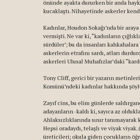
önünde ayakta dururken bir anda haykır
kucaklaştı. Nihayetinde askerler kend
Kadınlar, Houdon Sokağı’nda bir araya 
vermişti. Ne var ki, “kadınların çığlıkl
sürdüler’; bu da insanları kahkahalar
askerlerin etrafını sardı, atları durd
askerleri Ulusal Muhafızlar’daki “kard
Tony Cliff, gerici bir yazarın metinleri
Komünü’ndeki kadınlar hakkında şöyl
Zayıf cins, bu elim günlerde saldırga
adayanların -kaldı ki, sayıca az oldukl
Ahlaksızlıklarında sınır tanımayarak 
Hepsi oradaydı, telaşlı ve viyak viyak.
üreticileri; okula giden çocukların öğ