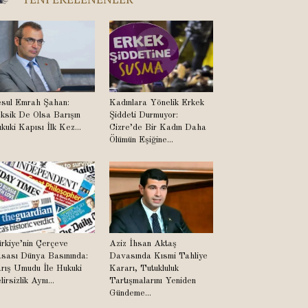
sul Emrah Şahan:
Kadınlara Yönelik Erkek
ksik De Olsa Barışın
Şiddeti Durmuyor:
kuki Kapısı İlk Kez...
Cizre’de Bir Kadın Daha
Ölümün Eşiğine...
rkiye’nin Çerçeve
Aziz İhsan Aktaş
sası Dünya Basınında:
Davasında Kısmi Tahliye
rış Umudu İle Hukuki
Kararı, Tutukluluk
lirsizlik Aynı...
Tartışmalarını Yeniden
Gündeme...