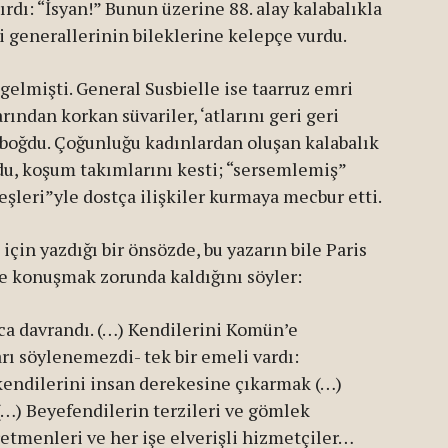
dı: “İsyan!” Bunun üzerine 88. alay kalabalıkla
i generallerinin bileklerine kelepçe vurdu.
gelmişti. General Susbielle ise taarruz emri
arından korkan süvariler, ‘atlarını geri geri
a boğdu. Çoğunluğu kadınlardan oluşan kalabalık
urdu, koşum takımlarını kesti; “sersemlemiş”
eşleri”yle dostça ilişkiler kurmaya mecbur etti.
 için yazdığı bir önsözde, bu yazarın bile Paris
e konuşmak zorunda kaldığını söyler:
nca davrandı. (…) Kendilerini Komün’e
arı söylenemezdi- tek bir emeli vardı:
kendilerini insan derekesine çıkarmak (…)
 (…) Beyefendilerin terzileri ve gömlek
retmenleri ve her işe elverişli hizmetçiler…