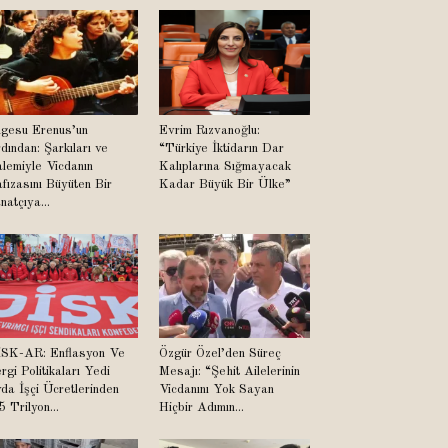
lgesu Erenus’un
Evrim Rızvanoğlu:
dından: Şarkıları ve
“Türkiye İktidarın Dar
lemiyle Vicdanın
Kalıplarına Sığmayacak
fızasını Büyüten Bir
Kadar Büyük Bir Ülke”
natçıya...
SK-AR: Enflasyon Ve
Özgür Özel’den Süreç
rgi Politikaları Yedi
Mesajı: “Şehit Ailelerinin
da İşçi Ücretlerinden
Vicdanını Yok Sayan
5 Trilyon...
Hiçbir Adımın...