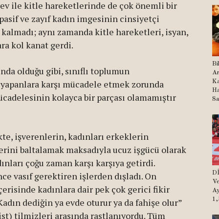
ev ile kitle hareketlerinde de çok önemli bir
 pasif ve zayıf kadın imgesinin cinsiyetçi
almadı; aynı zamanda kitle hareketleri, isyan,
ra kol kanat gerdi.
Bi
nda olduğu gibi, sınıflı toplumun
Ar
Ka
ı yapanlara karşı mücadele etmek zorunda
Ha
 mücadelesinin kolayca bir parçası olamamıştır
Sa
te, işverenlerin, kadınları erkeklerin
erini baltalamak maksadıyla ucuz işgücü olarak
ınları çoğu zaman karşı karşıya getirdi.
Dİ
nce vasıf gerektiren işlerden dışladı. On
Ve
çerisinde kadınlara dair pek çok gerici fikir
Ay
1,
Kadın dediğin ya evde oturur ya da fahişe olur”
st) tilmizleri arasında rastlanıyordu. Tüm