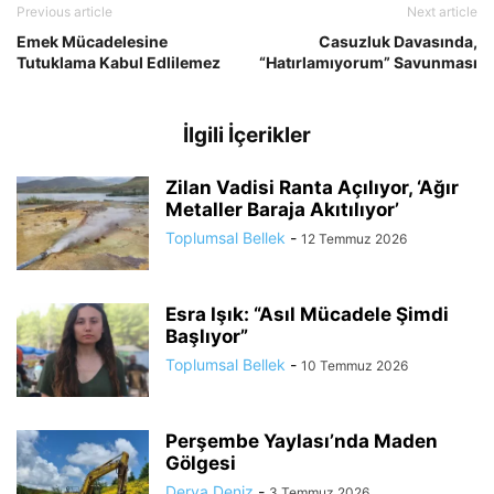
Previous article
Next article
Emek Mücadelesine
Casuzluk Davasında,
Tutuklama Kabul Edlilemez
“Hatırlamıyorum” Savunması
İlgili İçerikler
Zilan Vadisi Ranta Açılıyor, ‘Ağır
Metaller Baraja Akıtılıyor’
Toplumsal Bellek
-
12 Temmuz 2026
Esra Işık: “Asıl Mücadele Şimdi
Başlıyor”
Toplumsal Bellek
-
10 Temmuz 2026
Perşembe Yaylası’nda Maden
Gölgesi
Derya Deniz
-
3 Temmuz 2026