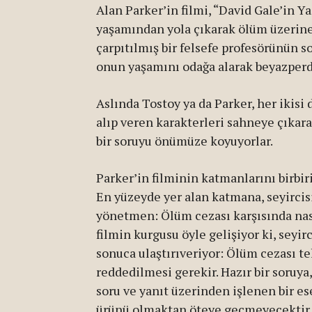
Alan Parker’in filmi, “David Gale’in Ya
yaşamından yola çıkarak ölüm üzerine
çarpıtılmış bir felsefe profesörünün so
onun yaşamını odağa alarak beyazperd
Aslında Tostoy ya da Parker, her ikisi
alıp veren karakterleri sahneye çıkar
bir soruyu önümüze koyuyorlar.
Parker’in filminin katmanlarını birbiri
En yüzeyde yer alan katmana, seyircisi
yönetmen: Ölüm cezası karşısında nas
filmin kurgusu öyle gelişiyor ki, seyi
sonuca ulaştırıveriyor: Ölüm cezası te
reddedilmesi gerekir. Hazır bir soruya
soru ve yanıt üzerinden işlenen bir e
ürünü olmaktan öteye geçmeyecektir f