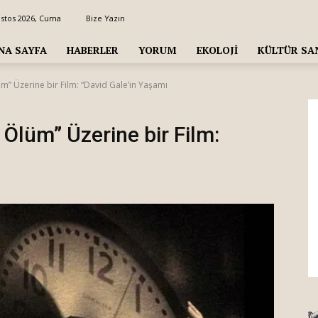
ustos 2026, Cuma
Bize Yazın
NA SAYFA
HABERLER
YORUM
EKOLOJI
KÜLTÜR SA
m” Üzerine bir Film: “David Gale’in Yaşamı
Ölüm” Üzerine bir Film: