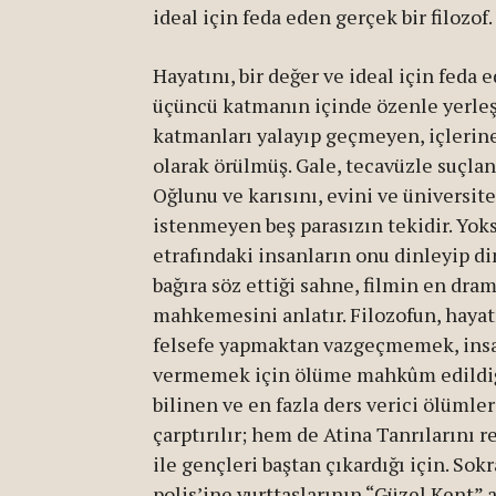
ideal için feda eden gerçek bir filozof.
Hayatını, bir değer ve ideal için feda 
üçüncü katmanın içinde özenle yerleşt
katmanları yalayıp geçmeyen, içlerine
olarak örülmüş. Gale, tecavüzle suçlan
Oğlunu ve karısını, evini ve üniversite
istenmeyen beş parasızın tekidir. Yoks
etrafındaki insanların onu dinleyip d
bağıra söz ettiği sahne, filmin en dra
mahkemesini anlatır. Filozofun, hayat
felsefe yapmaktan vazgeçmemek, ins
vermemek için ölüme mahkûm edildiği
bilinen ve en fazla ders verici ölümle
çarptırılır; hem de Atina Tanrılarını r
ile gençleri baştan çıkardığı için. Sok
polis’ine yurttaşlarının “Güzel Kent” a