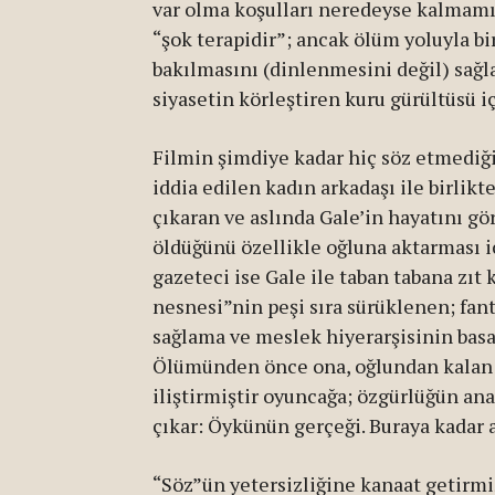
var olma koşulları neredeyse kalmamışt
“şok terapidir”; ancak ölüm yoluyla b
bakılmasını (dinlenmesini değil) sağla
siyasetin körleştiren kuru gürültüsü iç
Filmin şimdiye kadar hiç söz etmediği
iddia edilen kadın arkadaşı ile birlik
çıkaran ve aslında Gale’in hayatını g
öldüğünü özellikle oğluna aktarması i
gazeteci ise Gale ile taban tabana zıt
nesnesi”nin peşi sıra sürüklenen; fant
sağlama ve meslek hiyerarşisinin basa
Ölümünden önce ona, oğlundan kalan t
iliştirmiştir oyuncağa; özgürlüğün an
çıkar: Öykünün gerçeği. Buraya kada
“Söz”ün yetersizliğine kanaat getirm