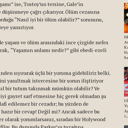
şamı” ise, Tostoy’un tersine, Gale’in
 düşünmeye çağrı çıkarıyor. Ölüm cezasına
rduğu “Nasıl iyi bir ölüm olabilir?” sorusunu,
eye yansıtıyor.
Bi
 de yaşam ve ölüm arasındaki ince çizgide nefes
Ar
Ka
arak, “Yaşamın anlamı nedir?” gibi ebedi-ezeli
Ha
Sa
nden sıyırarak üçlü bir yoruma gidebiliriz belki.
ni yanıltmak istercesine bir sorun iliştiriyor
ıl bir tutum takınmak mümkün olabilir? Ve
rciyi gayret sarf etmesine hiç gerek olmadan şu
Dİ
lafi edilemez bir cezadır; bu yüzden de
Ve
, hazır bir cevap! Değil mi? Ancak sadece bu
Ay
1,
ser olarak yorumlarsanız, sıradan bir Holywood
ilm. Bu durumda Parker’ın tuzağına