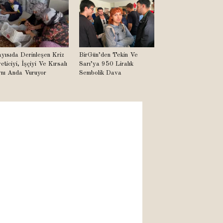
yısıda Derinleşen Kriz
BirGün’den Tekin Ve
eticiyi, İşçiyi Ve Kırsalı
Sarı’ya 950 Liralık
nı Anda Vuruyor
Sembolik Dava