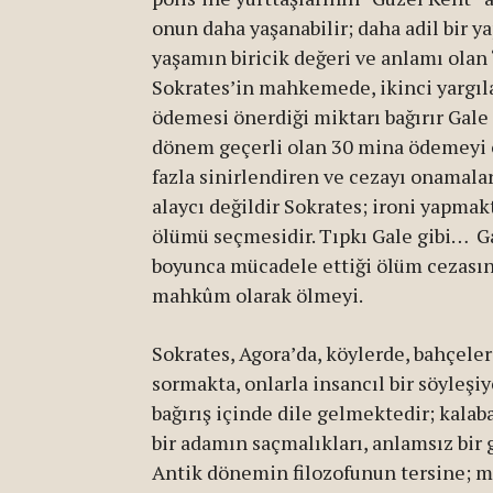
onun daha yaşanabilir; daha adil bir y
yaşamın biricik değeri ve anlamı olan
Sokrates’in mahkemede, ikinci yargıl
ödemesi önerdiği miktarı bağırır Gale 
dönem geçerli olan 30 mina ödemeyi 
fazla sinirlendiren ve cezayı onamalar
alaycı değildir Sokrates; ironi yapmakt
ölümü seçmesidir. Tıpkı Gale gibi… Gal
boyunca mücadele ettiği ölüm cezasın
mahkûm olarak ölmeyi.
Sokrates, Agora’da, köylerde, bahçeler
sormakta, onlarla insancıl bir söyleşiy
bağırış içinde dile gelmektedir; kalab
bir adamın saçmalıkları, anlamsız bir
Antik dönemin filozofunun tersine; m