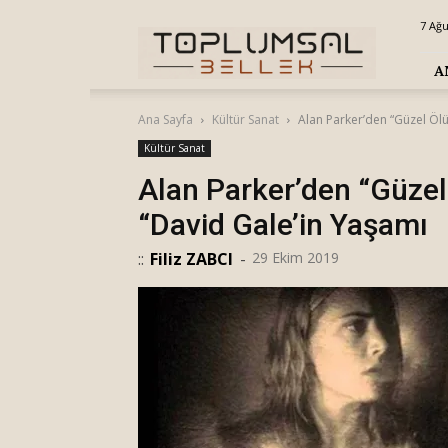
Toplumsal
7 Ağ
Bellek
A
Ana Sayfa
Kültür Sanat
Alan Parker’den “Güzel Ölü
Kültür Sanat
Alan Parker’den “Güzel 
“David Gale’in Yaşamı
::
Filiz ZABCI
-
29 Ekim 2019