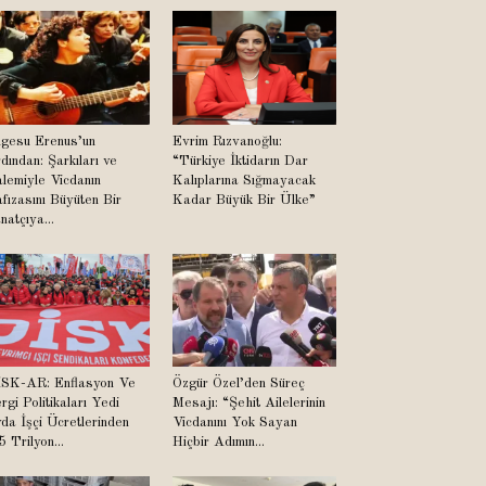
lgesu Erenus’un
Evrim Rızvanoğlu:
dından: Şarkıları ve
“Türkiye İktidarın Dar
lemiyle Vicdanın
Kalıplarına Sığmayacak
fızasını Büyüten Bir
Kadar Büyük Bir Ülke”
natçıya...
SK-AR: Enflasyon Ve
Özgür Özel’den Süreç
rgi Politikaları Yedi
Mesajı: “Şehit Ailelerinin
da İşçi Ücretlerinden
Vicdanını Yok Sayan
5 Trilyon...
Hiçbir Adımın...