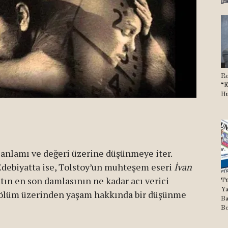
Re
“E
Hu
 anlamı ve değeri üzerine düşünmeye iter.
Edebiyatta ise, Tolstoy’un muhteşem eseri
İvan
atın en son damlasının ne kadar acı verici
Tü
Ya
y, ölüm üzerinden yaşam hakkında bir düşünme
Ba
Be