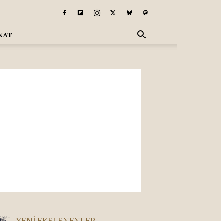
NAT
YENI EKELENENLER