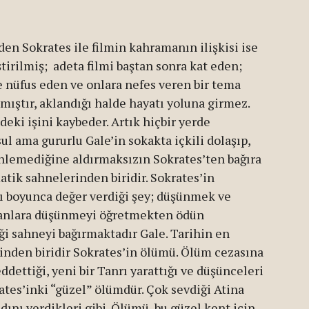
eden Sokrates ile filmin kahramanın ilişkisi ise
irilmiş; adeta filmi baştan sonra kat eden;
 nüfus eden ve onlara nefes veren bir tema
mıştır, aklandığı halde hayatı yoluna girmez.
deki işini kaybeder. Artık hiçbir yerde
ul ama gururlu Gale’in sokakta içkili dolaşıp,
inlemediğine aldırmaksızın Sokrates’ten bağıra
matik sahnelerinden biridir. Sokrates’in
ı boyunca değer verdiği şey; düşünmek ve
anlara düşünmeyi öğretmekten ödün
 sahneyi bağırmaktadır Gale. Tarihin en
rinden biridir Sokrates’in ölümü. Ölüm cezasına
eddettiği, yeni bir Tanrı yarattığı ve düşünceleri
rates’inki “güzel” ölümdür. Çok sevdiği Atina
dını verdikleri gibi. Ölümü, bu güzel kent için,