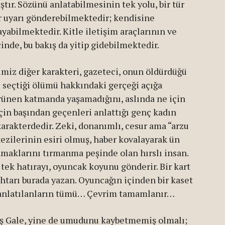
ır. Sözünü anlatabilmesinin tek yolu, bir tür
ir uyarı gönderebilmektedir; kendisine
yabilmektedir. Kitle iletişim araçlarının ve
inde, bu bakış da yitip gidebilmektedir.
miz diğer karakteri, gazeteci, onun öldürdüğü
te seçtiği ölümü hakkındaki gerçeği açığa
örünen katmanda yaşamadığını, aslında ne için
çin başından geçenleri anlattığı genç kadın
 karakterdedir. Zeki, donanımlı, cesur ama “arzu
ezilerinin esiri olmuş, haber kovalayarak ün
maklarını tırmanma peşinde olan hırslı insan.
ek hatırayı, oyuncak koyunu gönderir. Bir kart
ahtarı burada yazan. Oyuncağın içinden bir kaset
r anlatılanların tümü… Çevrim tamamlanır…
iş Gale, yine de umudunu kaybetmemiş olmalı;