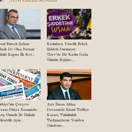
sul Emrah Şahan:
Kadınlara Yönelik Erkek
ksik De Olsa Barışın
Şiddeti Durmuyor:
kuki Kapısı İlk Kez...
Cizre’de Bir Kadın Daha
Ölümün Eşiğine...
rkiye’nin Çerçeve
Aziz İhsan Aktaş
sası Dünya Basınında:
Davasında Kısmi Tahliye
rış Umudu İle Hukuki
Kararı, Tutukluluk
lirsizlik Aynı...
Tartışmalarını Yeniden
Gündeme...