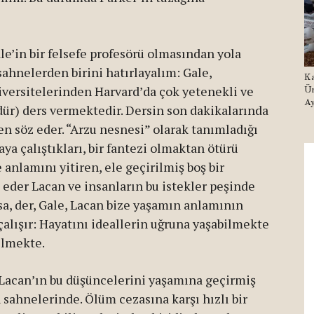
e’in bir felsefe profesörü olmasından yola
sahnelerden birini hatırlayalım: Gale,
Ka
niversitelerinden Harvard’da çok yetenekli ve
Ür
Ay
dür) ders vermektedir. Dersin son dakikalarında
n söz eder. “Arzu nesnesi” olarak tanımladığı
ya çalıştıkları, bir fantezi olmaktan ötürü
e anlamını yitiren, ele geçirilmiş boş bir
eder Lacan ve insanların bu istekler peşinde
ysa, der, Gale, Lacan bize yaşamın anlamının
alışır: Hayatını ideallerin uğruna yaşabilmekte
bilmekte.
ı Lacan’ın bu düşüncelerini yaşamına geçirmiş
en sahnelerinde. Ölüm cezasına karşı hızlı bir