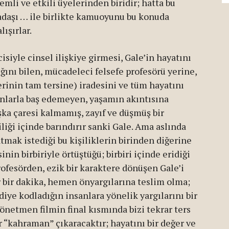
i ve etkili üyelerinden biridir; hatta bu
adaşı … ile birlikte kamuoyunu bu konuda
ışırlar.
cisiyle cinsel ilişkiye girmesi, Gale’in hayatını
tığını bilen, mücadeleci felsefe profesörü yerine,
erinin tam tersine) iradesini ve tüm hayatını
unlarla baş edemeyen, yaşamın akıntısına
şka çaresi kalmamış, zayıf ve düşmüş bir
iliği içinde barındırır sanki Gale. Ama aslında
mak istediği bu kişiliklerin birinden diğerine
nin birbiriyle örtüştüğü; birbiri içinde eridiği
profesörden, ezik bir karaktere dönüşen Gale’i
 bir dakika, hemen önyargılarına teslim olma;
diye kodladığın insanlara yönelik yargılarını bir
önetmen filmin final kısmında bizi tekrar ters
 “kahraman” çıkaracaktır; hayatını bir değer ve