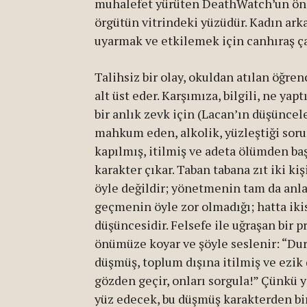
muhalefet yürüten DeathWatch’un öneml
örgütün vitrindeki yüzüdür. Kadın ark
uyarmak ve etkilemek için canhıraş çal
Talihsiz bir olay, okuldan atılan öğren
alt üst eder. Karşımıza, bilgili, ne yap
bir anlık zevk için (Lacan’ın düşüncel
mahkum eden, alkolik, yüzleştiği sor
kapılmış, itilmiş ve adeta ölümden ba
karakter çıkar. Taban tabana zıt iki kiş
öyle değildir; yönetmenin tam da anlat
geçmenin öyle zor olmadığı; hatta ikisi
düşüncesidir. Felsefe ile uğraşan bir 
önümüze koyar ve şöyle seslenir: “Dur
düşmüş, toplum dışına itilmiş ve ezik 
gözden geçir, onları sorgula!” Çünkü y
yüz edecek, bu düşmüş karakterden bir