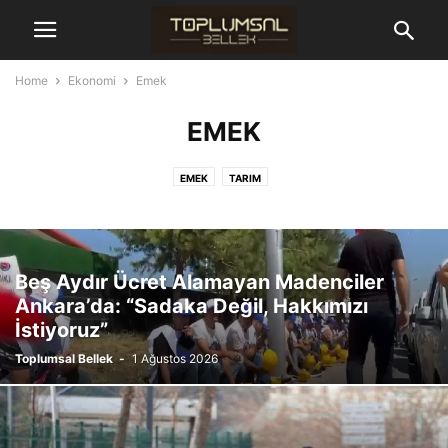
Home
Ekonomi
Emek
EMEK
EMEK
TARIM
Beş Aydır Ücret Alamayan Madenciler
Ankara’da: “Sadaka Değil, Hakkımızı
İstiyoruz”
Toplumsal Bellek
-
1 Ağustos 2026