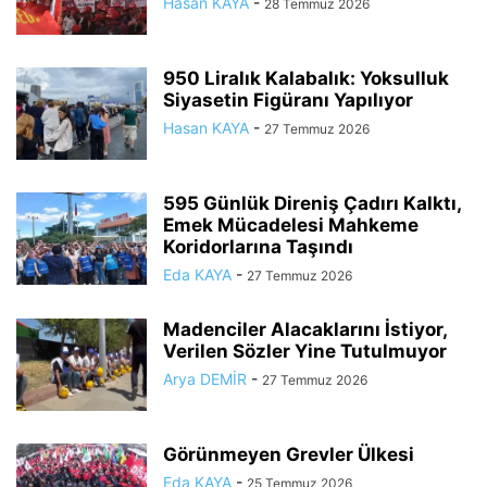
Hasan KAYA
-
28 Temmuz 2026
950 Liralık Kalabalık: Yoksulluk
Siyasetin Figüranı Yapılıyor
Hasan KAYA
-
27 Temmuz 2026
595 Günlük Direniş Çadırı Kalktı,
Emek Mücadelesi Mahkeme
Koridorlarına Taşındı
Eda KAYA
-
27 Temmuz 2026
Madenciler Alacaklarını İstiyor,
Verilen Sözler Yine Tutulmuyor
Arya DEMİR
-
27 Temmuz 2026
Görünmeyen Grevler Ülkesi
Eda KAYA
-
25 Temmuz 2026