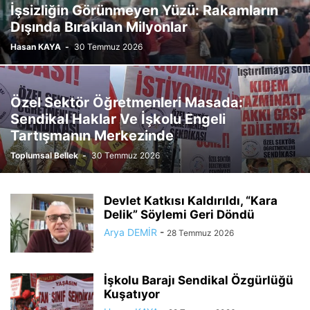
İşsizliğin Görünmeyen Yüzü: Rakamların
Dışında Bırakılan Milyonlar
Hasan KAYA
-
30 Temmuz 2026
Özel Sektör Öğretmenleri Masada:
Sendikal Haklar Ve İşkolu Engeli
Tartışmanın Merkezinde
Toplumsal Bellek
-
30 Temmuz 2026
Devlet Katkısı Kaldırıldı, “Kara
Delik” Söylemi Geri Döndü
Arya DEMİR
-
28 Temmuz 2026
İşkolu Barajı Sendikal Özgürlüğü
Kuşatıyor