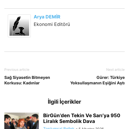
Arya DEMİR
Ekonomi Editörü
Previous article
Next article
Sağ Siyasetin Bitmeyen
Gürer: Türkiye
Korkusu: Kadınlar
Yoksullaşmanın Eşiğini Aştı
İlgili İçerikler
BirGün’den Tekin Ve Sarı’ya 950
Liralık Sembolik Dava
Toplumsal Bellek
-
5 Ağustos 2026