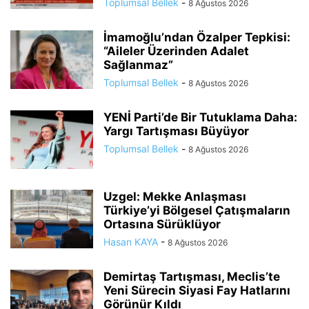
Toplumsal Bellek
-
8 Ağustos 2026
İmamoğlu’ndan Özalper Tepkisi:
“Aileler Üzerinden Adalet
Sağlanmaz”
Toplumsal Bellek
-
8 Ağustos 2026
YENİ Parti’de Bir Tutuklama Daha:
Yargı Tartışması Büyüyor
Toplumsal Bellek
-
8 Ağustos 2026
Uzgel: Mekke Anlaşması
Türkiye’yi Bölgesel Çatışmaların
Ortasına Sürüklüyor
Hasan KAYA
-
8 Ağustos 2026
Demirtaş Tartışması, Meclis’te
Yeni Sürecin Siyasi Fay Hatlarını
Görünür Kıldı