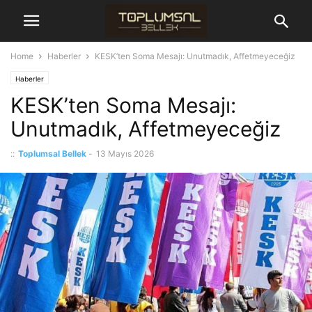
Home
Haberler
KESK’ten Soma Mesajı: Unutmadık, Affetmeyeceğiz
Haberler
KESK’ten Soma Mesajı:
Unutmadık, Affetmeyeceğiz
::
Toplumsal Bellek
-
13 Mayıs 2026