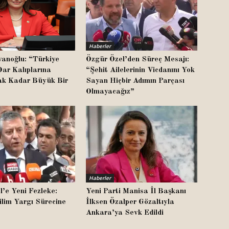
Haberler
vanoğlu: “Türkiye
Özgür Özel’den Süreç Mesajı:
Dar Kalıplarına
“Şehit Ailelerinin Vicdanını Yok
k Kadar Büyük Bir
Sayan Hiçbir Adımın Parçası
Olmayacağız”
Haberler
’e Yeni Fezleke:
Yeni Parti Manisa İl Başkanı
ilim Yargı Sürecine
İlksen Özalper Gözaltıyla
Ankara’ya Sevk Edildi