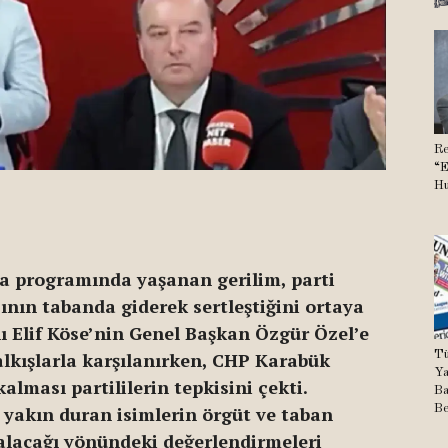
Re
“E
Hu
 programında yaşanan gerilim, parti
ının tabanda giderek sertleştiğini ortaya
ı Elif Köse’nin Genel Başkan Özgür Özel’e
alkışlarla karşılanırken, CHP Karabük
Tü
Ya
alması partililerin tepkisini çekti.
Ba
 yakın duran isimlerin örgüt ve taban
Be
kalacağı yönündeki değerlendirmeleri