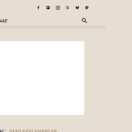
NAT
YENI EKELENENLER