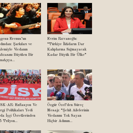
lgesu Erenus’un
Evrim Rızvanoğlu:
dından: Şarkıları ve
“Türkiye İktidarın Dar
lemiyle Vicdanın
Kalıplarına Sığmayacak
fızasını Büyüten Bir
Kadar Büyük Bir Ülke”
natçıya...
SK-AR: Enflasyon Ve
Özgür Özel’den Süreç
rgi Politikaları Yedi
Mesajı: “Şehit Ailelerinin
da İşçi Ücretlerinden
Vicdanını Yok Sayan
5 Trilyon...
Hiçbir Adımın...