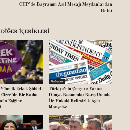
CHP’de Bayramın Asıl Mesajı Meydanlardan
Geldi
 DIĞER İÇERIKLERI
Haberler
Yönelik Erkek Şiddeti
Türkiye’nin Çerçeve Yasası
 Cizre’de Bir Kadın
Dünya Basınında: Barış Umudu
ün Eşiğine
İle Hukuki Belirsizlik Aynı
i
Manşette