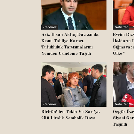
Haberler
Haberler
Aziz İhsan Aktaş Davasında
Evrim Rız
Kısmi Tahliye Kararı,
İktidarın 
Tutukluluk Tartışmalarını
Sığmayaca
Yeniden Gündeme Taşıdı
Ülke”
Haberler
Haberler
BirGün’den Tekin Ve Sarı’ya
Özgür Özel
950 Liralık Sembolik Dava
Siyasi Ger
Taşındı