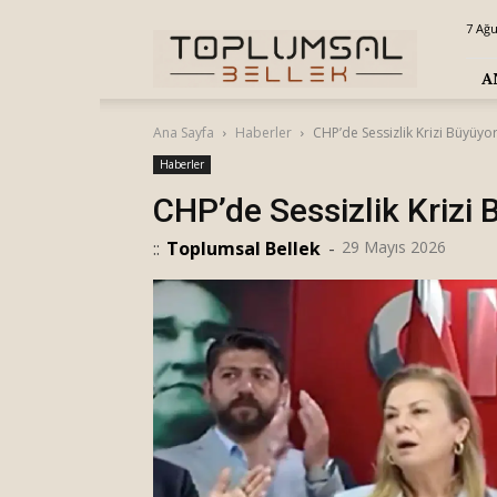
Toplumsal
7 Ağ
Bellek
A
Ana Sayfa
Haberler
CHP’de Sessizlik Krizi Büyüyo
Haberler
CHP’de Sessizlik Krizi
::
Toplumsal Bellek
-
29 Mayıs 2026