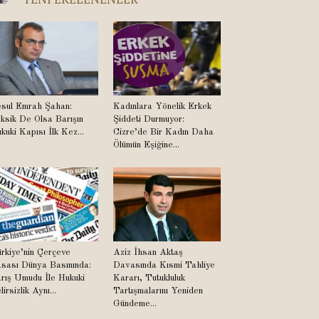
sul Emrah Şahan:
Kadınlara Yönelik Erkek
ksik De Olsa Barışın
Şiddeti Durmuyor:
kuki Kapısı İlk Kez...
Cizre’de Bir Kadın Daha
Ölümün Eşiğine...
rkiye’nin Çerçeve
Aziz İhsan Aktaş
sası Dünya Basınında:
Davasında Kısmi Tahliye
rış Umudu İle Hukuki
Kararı, Tutukluluk
lirsizlik Aynı...
Tartışmalarını Yeniden
Gündeme...