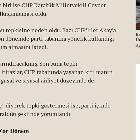
 biri ise CHP Karabük Milletvekili Cevdet
alkışlamaması oldu.
dan tepkisine neden oldu. Bazı CHP’liler Akay’a
Ka
on dönemde parti tabanına yönelik kullandığı
Ür
tum almasını istedi.
Ay
i arındıracakmış. Sen buna tepki
itirazlar, CHP tabanında yaşanan kırılmanın
gusal ve siyasal aidiyet düzeyinde de
ç” diyerek tepki göstermesi ise, parti içinde
araldığı şeklinde yorumlandı.
n Zor Dönem