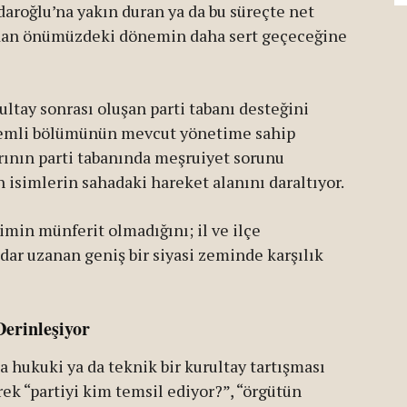
daroğlu’na yakın duran ya da bu süreçte net
ndan önümüzdeki dönemin daha sert geçeceğine
ltay sonrası oluşan parti tabanı desteğini
nemli bölümünün mevcut yönetime sahip
rının parti tabanında meşruiyet sorunu
n isimlerin sahadaki hareket alanını daraltıyor.
limin münferit olmadığını; il ve ilçe
dar uzanan geniş bir siyasi zeminde karşılık
Derinleşiyor
 hukuki ya da teknik bir kurultay tartışması
k “partiyi kim temsil ediyor?”, “örgütün