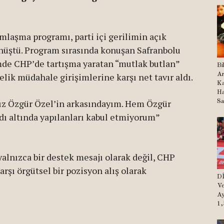
laşma programı, parti içi gerilimin açık
önüştü. Program sırasında konuşan Safranbolu
mde CHP’de tartışma yaratan “mutlak butlan”
Bi
Ar
lik müdahale girişimlerine karşı net tavır aldı.
Ka
Ha
z Özgür Özel’in arkasındayım. Hem Özgür
Sa
dı altında yapılanları kabul etmiyorum”
yalnızca bir destek mesajı olarak değil, CHP
rşı örgütsel bir pozisyon alış olarak
Dİ
Ve
Ay
1,