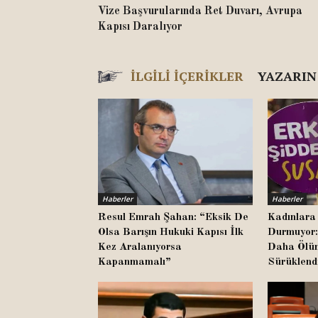
Vize Başvurularında Ret Duvarı, Avrupa
Kapısı Daralıyor
İLGILI İÇERIKLER
YAZARIN
Haberler
Haberler
Resul Emrah Şahan: “Eksik De
Kadınlara 
Olsa Barışın Hukuki Kapısı İlk
Durmuyor:
Kez Aralanıyorsa
Daha Ölüm
Kapanmamalı”
Sürüklend