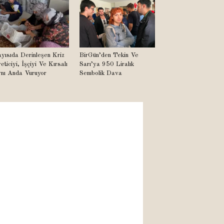
yısıda Derinleşen Kriz
BirGün’den Tekin Ve
eticiyi, İşçiyi Ve Kırsalı
Sarı’ya 950 Liralık
nı Anda Vuruyor
Sembolik Dava