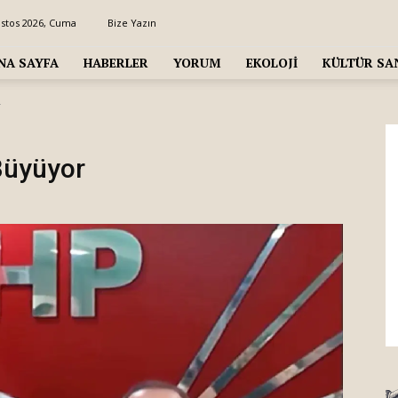
ustos 2026, Cuma
Bize Yazın
NA SAYFA
HABERLER
YORUM
EKOLOJI
KÜLTÜR SA
r
 Büyüyor