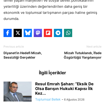
temel yaşam maliyetleri ve sosyal devlet politikalarının
yeterliliği üzerinden değerlendirilen daha geniş bir
ekonomik ve toplumsal tartışmanın parçası haline gelmiş
durumda.
Previous article
Next article
Diyanet’in Hedefi Mizah,
Mizah Tutuklandı, İfade
Sessizliği Gerçekler
Özgürlüğü Yargılanıyor
İlgili İçerikler
Resul Emrah Şahan: “Eksik De
Olsa Barışın Hukuki Kapısı İlk
Kez...
Toplumsal Bellek
-
6 Ağustos 2026