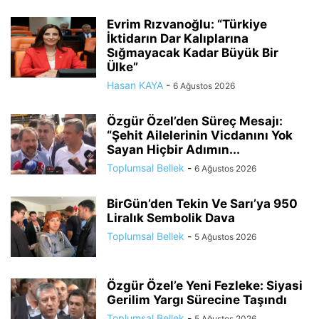
Evrim Rızvanoğlu: “Türkiye
İktidarın Dar Kalıplarına
Sığmayacak Kadar Büyük Bir
Ülke”
Hasan KAYA
-
6 Ağustos 2026
Özgür Özel’den Süreç Mesajı:
“Şehit Ailelerinin Vicdanını Yok
Sayan Hiçbir Adımın...
Toplumsal Bellek
-
6 Ağustos 2026
BirGün’den Tekin Ve Sarı’ya 950
Liralık Sembolik Dava
Toplumsal Bellek
-
5 Ağustos 2026
Özgür Özel’e Yeni Fezleke: Siyasi
Gerilim Yargı Sürecine Taşındı
Toplumsal Bellek
-
5 Ağustos 2026