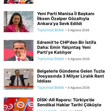
Yeni Parti Manisa İl Başkanı
İlksen Özalper Gözaltıyla
Ankara’ya Sevk Edildi
Toplumsal Bellek
-
5 Ağustos 2026
Edremit’te CHP’den Bir İstifa
Daha: Emin Yalçıntaş Yeni
Parti’ye Katılıyor
Toplumsal Bellek
-
4 Ağustos 2026
Belgelerle Gündeme Gelen Tuzla
Dosyasında 3 Milyar Liralık Rant
İddiası
Toplumsal Bellek
-
4 Ağustos 2026
DİSK-AR Raporu: Türkiye’de
Sendikal Haklar Tarihi Çöküşte