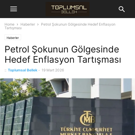
Home
Haberler
Petrol Şokunun Gölgesinde Hedef Enflasyon
Tartışması
Haberler
Petrol Şokunun Gölgesinde
Hedef Enflasyon Tartışması
::
Toplumsal Bellek
-
19 Mart 2026