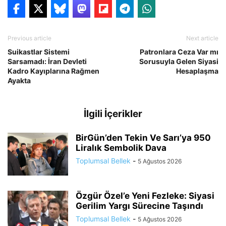
Previous article
Next article
Suikastlar Sistemi
Patronlara Ceza Var mı
Sarsamadı: İran Devleti
Sorusuyla Gelen Siyasi
Kadro Kayıplarına Rağmen
Hesaplaşma
Ayakta
İlgili İçerikler
BirGün’den Tekin Ve Sarı’ya 950
Liralık Sembolik Dava
Toplumsal Bellek
-
5 Ağustos 2026
Özgür Özel’e Yeni Fezleke: Siyasi
Gerilim Yargı Sürecine Taşındı
Toplumsal Bellek
-
5 Ağustos 2026