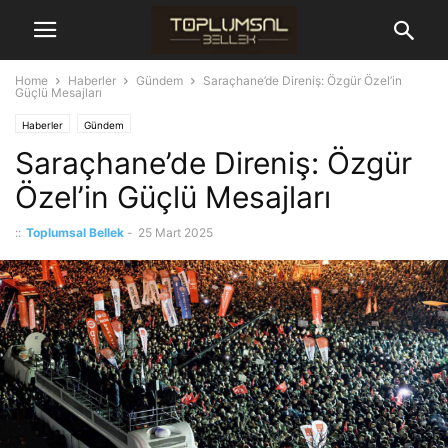
Home
Haberler
Gündem
Saraçhane’de Direniş: Özgür Özel’in
Güçlü Mesajları
Haberler
Gündem
Saraçhane’de Direniş: Özgür
Özel’in Güçlü Mesajları
::
Toplumsal Bellek
-
25 Mart 2025