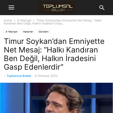
Home
A-Manşet
Timur Soykan’dan Emniyette Net Mesaj: “Halkı
Kandıran Ben Değil, Halkın İradesini Gasp...
A-Manşet
Haberler
Gündem
Timur Soykan’dan Emniyette
Net Mesaj: “Halkı Kandıran
Ben Değil, Halkın İradesini
Gasp Edenlerdir”
::
Toplumsal Bellek
-
6 Temmuz 2025