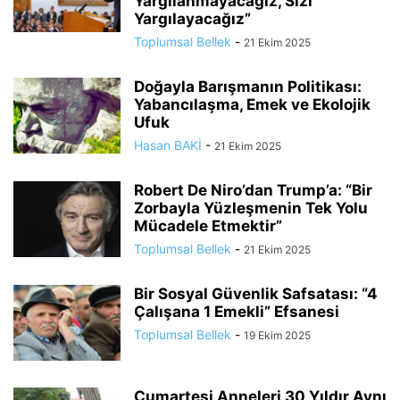
Yargılanmayacağız, Sizi
Yargılayacağız”
Toplumsal Bellek
-
21 Ekim 2025
Doğayla Barışmanın Politikası:
Yabancılaşma, Emek ve Ekolojik
Ufuk
Hasan BAKİ
-
21 Ekim 2025
Robert De Niro’dan Trump’a: “Bir
Zorbayla Yüzleşmenin Tek Yolu
Mücadele Etmektir”
Toplumsal Bellek
-
21 Ekim 2025
Bir Sosyal Güvenlik Safsatası: “4
Çalışana 1 Emekli” Efsanesi
Toplumsal Bellek
-
19 Ekim 2025
Cumartesi Anneleri 30 Yıldır Aynı