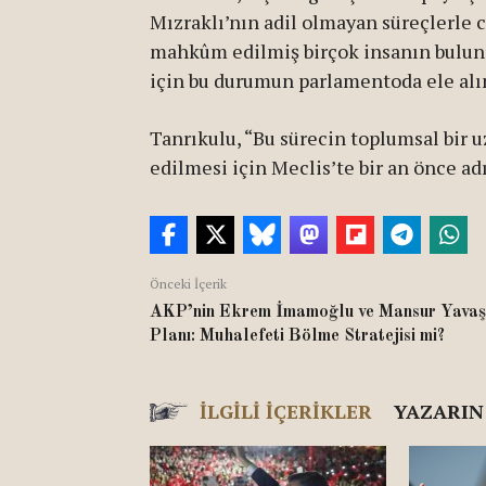
Mızraklı’nın adil olmayan süreçlerle c
mahkûm edilmiş birçok insanın bulund
için bu durumun parlamentoda ele alın
Tanrıkulu, “Bu sürecin toplumsal bir u
edilmesi için Meclis’te bir an önce ad
Önceki İçerik
AKP’nin Ekrem İmamoğlu ve Mansur Yavaş
Planı: Muhalefeti Bölme Stratejisi mi?
İLGILI İÇERIKLER
YAZARIN