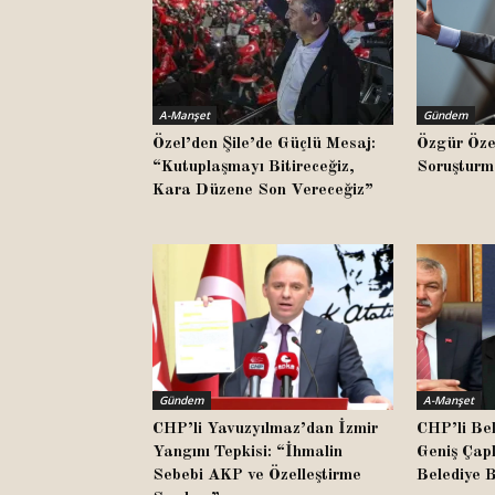
A-Manşet
Gündem
Özel’den Şile’de Güçlü Mesaj:
Özgür Öze
“Kutuplaşmayı Bitireceğiz,
Soruşturm
Kara Düzene Son Vereceğiz”
Gündem
A-Manşet
CHP’li Yavuzyılmaz’dan İzmir
CHP’li Bel
Yangını Tepkisi: “İhmalin
Geniş Çap
Sebebi AKP ve Özelleştirme
Belediye 