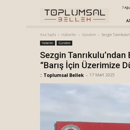
Toplumsal
7 Ağ
Bellek
A
Ana Sayfa
Haberler
Gündem
Sezgin Tanrıkulu’
Haberler
Gündem
Sezgin Tanrıkulu’ndan E
“Barış İçin Üzerimize D
::
Toplumsal Bellek
-
17 Mart 2025