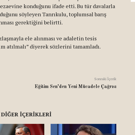
ezaevine konduğunu ifade etti. Bu tür davalarla
uğunu söyleyen Tanrıkulu, toplumsal barış
ması gerektiğini belirtti.
zlaşmayla ele alınması ve adaletin tesis
ım atılmalı” diyerek sözlerini tamamladı.
Sonraki İçerik
Eğitim Sen’den Yeni Mücadele Çağrısı
 DIĞER İÇERIKLERI