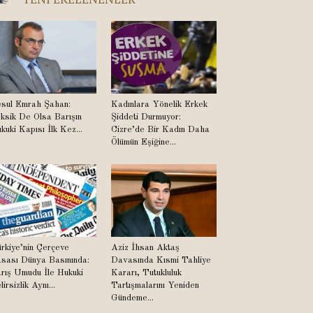
sul Emrah Şahan:
Kadınlara Yönelik Erkek
ksik De Olsa Barışın
Şiddeti Durmuyor:
kuki Kapısı İlk Kez...
Cizre’de Bir Kadın Daha
Ölümün Eşiğine...
rkiye’nin Çerçeve
Aziz İhsan Aktaş
sası Dünya Basınında:
Davasında Kısmi Tahliye
rış Umudu İle Hukuki
Kararı, Tutukluluk
lirsizlik Aynı...
Tartışmalarını Yeniden
Gündeme...