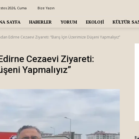
ustos 2026, Cuma
Bize Yazın
NA SAYFA
HABERLER
YORUM
EKOLOJI
KÜLTÜR SA
ndan Edirne Cezaevi Ziyareti: “Barış İçin Üzerimize Düşeni Yapmalıyız”
dirne Cezaevi Ziyareti:
üşeni Yapmalıyız”