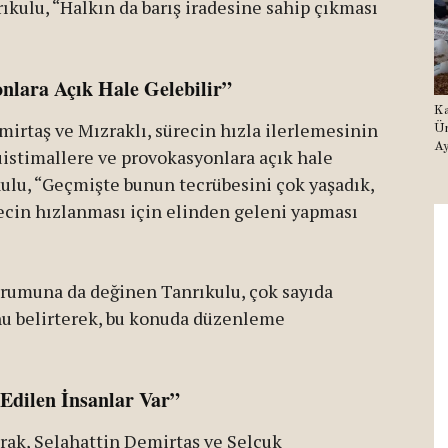
kulu, “Halkın da barış iradesine sahip çıkması
onlara Açık Hale Gelebilir”
Ka
mirtaş ve Mızraklı, sürecin hızla ilerlemesinin
Ür
Ay
istimallere ve provokasyonlara açık hale
kulu, “Geçmişte bunun tecrübesini çok yaşadık,
recin hızlanması için elinden geleni yapması
urumuna da değinen Tanrıkulu, çok sayıda
u belirterek, bu konuda düzenleme
Edilen İnsanlar Var”
arak, Selahattin Demirtaş ve Selçuk