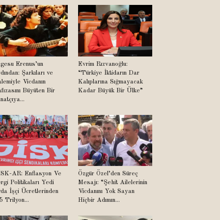
lgesu Erenus’un
Evrim Rızvanoğlu:
dından: Şarkıları ve
“Türkiye İktidarın Dar
lemiyle Vicdanın
Kalıplarına Sığmayacak
fızasını Büyüten Bir
Kadar Büyük Bir Ülke”
natçıya...
SK-AR: Enflasyon Ve
Özgür Özel’den Süreç
rgi Politikaları Yedi
Mesajı: “Şehit Ailelerinin
da İşçi Ücretlerinden
Vicdanını Yok Sayan
5 Trilyon...
Hiçbir Adımın...