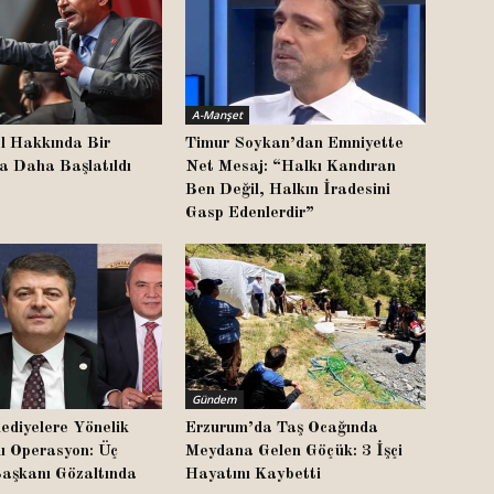
A-Manşet
l Hakkında Bir
Timur Soykan’dan Emniyette
a Daha Başlatıldı
Net Mesaj: “Halkı Kandıran
Ben Değil, Halkın İradesini
Gasp Edenlerdir”
Gündem
ediyelere Yönelik
Erzurum’da Taş Ocağında
lı Operasyon: Üç
Meydana Gelen Göçük: 3 İşçi
Başkanı Gözaltında
Hayatını Kaybetti