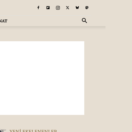
NAT
YENI EKELENENLER