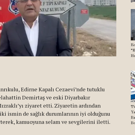
Re
“E
Hu
nrıkulu, Edirne Kapalı Cezaevi’nde tutuklu
lahattin Demirtaş ve eski Diyarbakır
raklı’yı ziyaret etti. Ziyaretin ardından
Tü
iki ismin de sağlık durumlarının iyi olduğunu
Ya
Ba
terek, kamuoyuna selam ve sevgilerini iletti.
Be