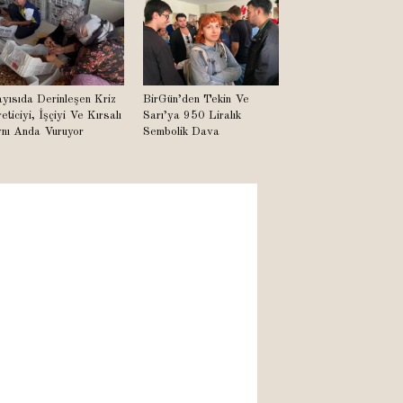
yısıda Derinleşen Kriz
BirGün’den Tekin Ve
eticiyi, İşçiyi Ve Kırsalı
Sarı’ya 950 Liralık
nı Anda Vuruyor
Sembolik Dava