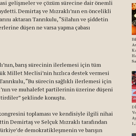
iyasi gelişmeler ve çözüm sürecine dair önemli
detti. Demirtaş ve Mızraklı’nın en öncelikli
rını aktaran Tanrıkulu, “Silahın ve şiddetin
zerlerine düşen ne varsa yapma çabası
Bi
Ar
Ka
Ha
Sa
’nın, barış sürecinin ilerlemesi için tüm
ük Millet Meclisi’nin hızlıca destek vermesi
Tanrıkulu, “Bu sürecin sağlıklı ilerlemesi için
nın ve muhalefet partilerinin üzerine düşeni
etirdiler” şeklinde konuştu.
Dİ
kongresini toplaması ve kendisiyle ilgili nihai
Ve
Ay
ttin Demirtaş ve Selçuk Mızraklı tarafından
1,
, Türkiye’de demokratikleşmenin ve barışın