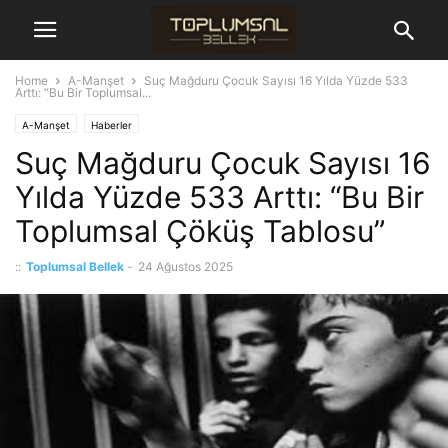
Home
A-Manşet
Suç Mağduru Çocuk Sayısı 16 Yılda Yüzde 533
Arttı: “Bu Bir Toplumsal...
A-Manşet
Haberler
Suç Mağduru Çocuk Sayısı 16
Yılda Yüzde 533 Arttı: “Bu Bir
Toplumsal Çöküş Tablosu”
::
Toplumsal Bellek
-
24 Ağustos 2025