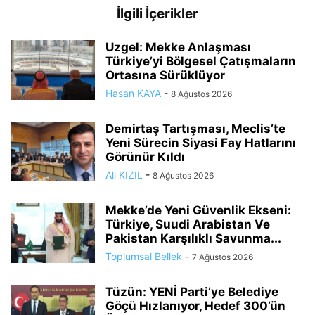
İlgili İçerikler
Uzgel: Mekke Anlaşması
Türkiye’yi Bölgesel Çatışmaların
Ortasına Sürüklüyor
Hasan KAYA
-
8 Ağustos 2026
Demirtaş Tartışması, Meclis’te
Yeni Sürecin Siyasi Fay Hatlarını
Görünür Kıldı
Ali KIZIL
-
8 Ağustos 2026
Mekke’de Yeni Güvenlik Ekseni:
Türkiye, Suudi Arabistan Ve
Pakistan Karşılıklı Savunma...
Toplumsal Bellek
-
7 Ağustos 2026
Tüzün: YENİ Parti’ye Belediye
Göçü Hızlanıyor, Hedef 300’ün