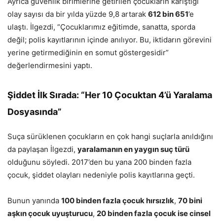
Ayrıca güvenlik birimlerine getirilen çocukların karıştığı
olay sayısı da bir yılda yüzde 9,8 artarak
612 bin 651
’e
ulaştı. İlgezdi, “Çocuklarımız eğitimde, sanatta, sporda
değil; polis kayıtlarının içinde anılıyor. Bu, iktidarın görevini
yerine getirmediğinin en somut göstergesidir”
değerlendirmesini yaptı.
Şiddet İlk Sırada: “Her 10 Çocuktan 4’ü Yaralama
Dosyasında”
Suça sürüklenen çocukların en çok hangi suçlarla anıldığını
da paylaşan İlgezdi,
yaralamanın en yaygın suç türü
olduğunu söyledi. 2017’den bu yana 200 binden fazla
çocuk, şiddet olayları nedeniyle polis kayıtlarına geçti.
Bunun yanında
100 binden fazla çocuk hırsızlık
,
70 bini
aşkın çocuk uyuşturucu
,
20 binden fazla çocuk ise cinsel