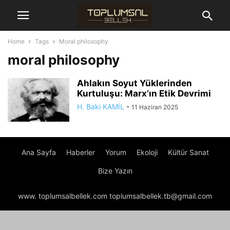
Home
Tags
Moral philosophy
moral philosophy
Ahlakın Soyut Yüklerinden
Kurtuluşu: Marx’ın Etik Devrimi
H. Baki KAMİL
-
11 Haziran 2025
Ana Sayfa
Haberler
Yorum
Ekoloji
Kültür Sanat
Bize Yazın
www. toplumsalbellek.com toplumsalbellek.tb@gmail.com