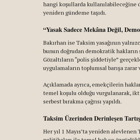
hangi koşullarda kullanılabileceğine d
yeniden gündeme taşıdı.
“Yasak Sadece Mekâna Değil, Demokr
Bakırhan ise Taksim yasağının yalnızca
bunun doğrudan demokratik hakların s
Gözaltıların “polis şiddetiyle” gerçekl
uygulamaların toplumsal barışa zarar ve
Açıklamada ayrıca, emekçilerin hakl
temel koşulu olduğu vurgulanarak, ikt
serbest bırakma çağrısı yapıldı.
Taksim Üzerinden Derinleşen Tart
Her yıl 1 Mayıs’ta yeniden alevlenen T
politikaları ile temel hak ve özgürlük