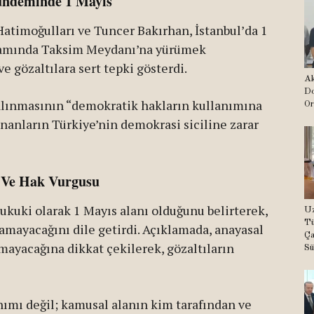
Gündeminde 1 Mayıs
atimoğulları ve Tuncer Bakırhan, İstanbul’da 1
amında Taksim Meydanı’na yürümek
e gözaltılara sert tepki gösterdi.
Ak
Do
 alınmasının “demokratik hakların kullanımına
Or
nanların Türkiye’nin demokrasi siciline zarar
 Ve Hak Vurgusu
ukuki olarak 1 Mayıs alanı olduğunu belirterek,
Uz
Tü
mayacağını dile getirdi. Açıklamada, anayasal
Ça
lamayacağına dikkat çekilerek, gözaltıların
Sü
nımı değil; kamusal alanın kim tarafından ve