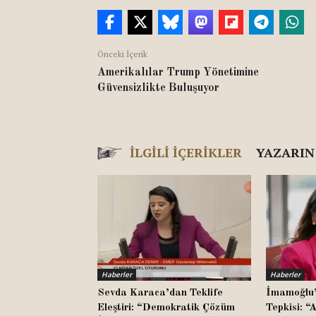
Önceki İçerik
Amerikalılar Trump Yönetimine
Güvensizlikte Buluşuyor
İLGILI İÇERIKLER
YAZARIN
Haberler
Haberler
Sevda Karaca’dan Teklife
İmamoğlu’
Eleştiri: “Demokratik Çözüm
Tepkisi: “