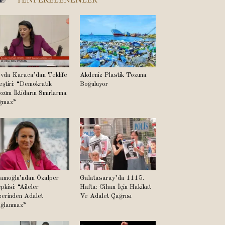
vda Karaca’dan Teklife
Akdeniz Plastik Tozuna
eştiri: “Demokratik
Boğuluyor
züm İktidarın Sınırlarına
ğmaz”
amoğlu’ndan Özalper
Galatasaray’da 1115.
pkisi: “Aileler
Hafta: Cihan İçin Hakikat
erinden Adalet
Ve Adalet Çağrısı
ğlanmaz”