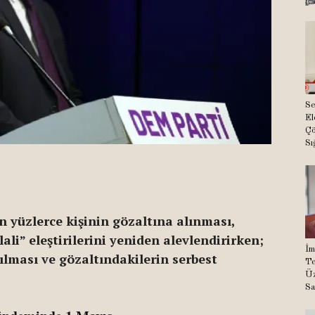
Se
El
Çö
Sı
 yüzlerce kişinin gözaltına alınması,
li” eleştirilerini yeniden alevlendirirken;
İm
lması ve gözaltındakilerin serbest
Te
Üz
Sa