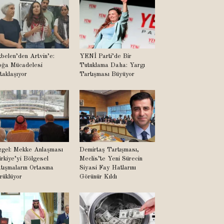
belen’den Artvin’e:
YENİ Parti’de Bir
ğa Mücadelesi
Tutuklama Daha: Yargı
taklaşıyor
Tartışması Büyüyor
gel: Mekke Anlaşması
Demirtaş Tartışması,
rkiye’yi Bölgesel
Meclis’te Yeni Sürecin
tışmaların Ortasına
Siyasi Fay Hatlarını
rüklüyor
Görünür Kıldı