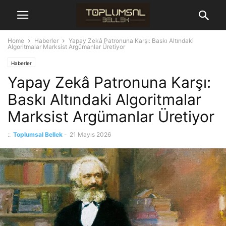
Home
Haberler
Yapay Zekâ Patronuna Karşı: Baskı Altındaki
Algoritmalar Marksist Argümanlar Üretiyor
Haberler
Yapay Zekâ Patronuna Karşı:
Baskı Altındaki Algoritmalar
Marksist Argümanlar Üretiyor
::
Toplumsal Bellek
-
21 Mayıs 2026