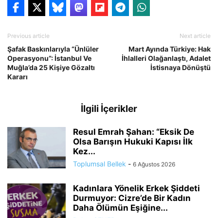
Previous article
Next article
Şafak Baskınlarıyla “Ünlüler
Mart Ayında Türkiye: Hak
Operasyonu”: İstanbul Ve
İhlalleri Olağanlaştı, Adalet
Muğla’da 25 Kişiye Gözaltı
İstisnaya Dönüştü
Kararı
İlgili İçerikler
Resul Emrah Şahan: “Eksik De
Olsa Barışın Hukuki Kapısı İlk
Kez...
Toplumsal Bellek
-
6 Ağustos 2026
Kadınlara Yönelik Erkek Şiddeti
Durmuyor: Cizre’de Bir Kadın
Daha Ölümün Eşiğine...