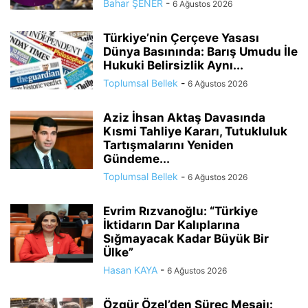
Bahar ŞENER
-
6 Ağustos 2026
Türkiye’nin Çerçeve Yasası
Dünya Basınında: Barış Umudu İle
Hukuki Belirsizlik Aynı...
Toplumsal Bellek
-
6 Ağustos 2026
Aziz İhsan Aktaş Davasında
Kısmi Tahliye Kararı, Tutukluluk
Tartışmalarını Yeniden
Gündeme...
Toplumsal Bellek
-
6 Ağustos 2026
Evrim Rızvanoğlu: “Türkiye
İktidarın Dar Kalıplarına
Sığmayacak Kadar Büyük Bir
Ülke”
Hasan KAYA
-
6 Ağustos 2026
Özgür Özel’den Süreç Mesajı: