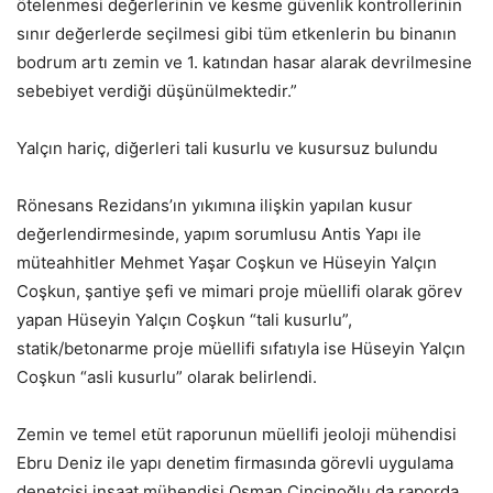
ötelenmesi değerlerinin ve kesme güvenlik kontrollerinin
sınır değerlerde seçilmesi gibi tüm etkenlerin bu binanın
bodrum artı zemin ve 1. katından hasar alarak devrilmesine
sebebiyet verdiği düşünülmektedir.”
Yalçın hariç, diğerleri tali kusurlu ve kusursuz bulundu
Rönesans Rezidans’ın yıkımına ilişkin yapılan kusur
değerlendirmesinde, yapım sorumlusu Antis Yapı ile
müteahhitler Mehmet Yaşar Coşkun ve Hüseyin Yalçın
Coşkun, şantiye şefi ve mimari proje müellifi olarak görev
yapan Hüseyin Yalçın Coşkun “tali kusurlu”,
statik/betonarme proje müellifi sıfatıyla ise Hüseyin Yalçın
Coşkun “asli kusurlu” olarak belirlendi.
Zemin ve temel etüt raporunun müellifi jeoloji mühendisi
Ebru Deniz ile yapı denetim firmasında görevli uygulama
denetçisi inşaat mühendisi Osman Çinçinoğlu da raporda