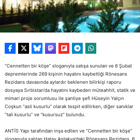
“Cennetten bir köşe” sloganıyla satışa sunulan ve 6 Şubat
depremlerinde 269 kişinin hayatını kaybettiği Rönesans
Rezidans davasında aylardır beklenen bilirkişi raporu
dosyaya Sırbistan’da hayatını kaybeden müteahhit, statik ve
mimari proje sorumlusu ile şantiye şefi Hüseyin Yalçın
Coşkun “asli kusurlu” olarak tespit edilirken, diğer sanıklar
“tali kusurlu” ve “kusursuz” bulundu.
ANTİS Yapı tarafından inşa edilen ve “Cennetten bir köşe”
sloganıyla satılan Hatay Antakya’daki Rönesans Rezidans, 6