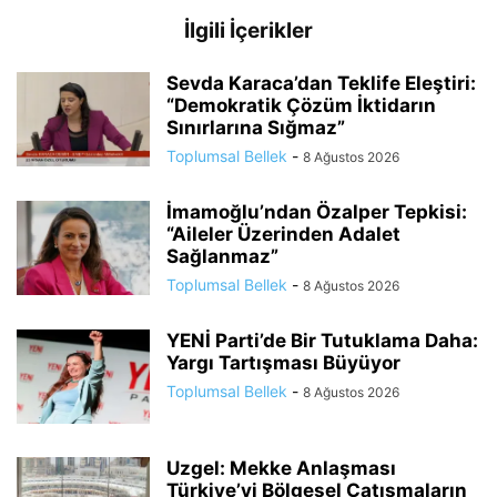
İlgili İçerikler
Sevda Karaca’dan Teklife Eleştiri:
“Demokratik Çözüm İktidarın
Sınırlarına Sığmaz”
Toplumsal Bellek
-
8 Ağustos 2026
İmamoğlu’ndan Özalper Tepkisi:
“Aileler Üzerinden Adalet
Sağlanmaz”
Toplumsal Bellek
-
8 Ağustos 2026
YENİ Parti’de Bir Tutuklama Daha:
Yargı Tartışması Büyüyor
Toplumsal Bellek
-
8 Ağustos 2026
Uzgel: Mekke Anlaşması
Türkiye’yi Bölgesel Çatışmaların