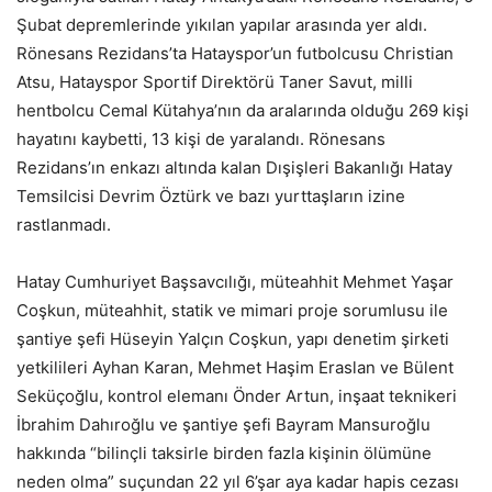
Şubat depremlerinde yıkılan yapılar arasında yer aldı.
Rönesans Rezidans’ta Hatayspor’un futbolcusu Christian
Atsu, Hatayspor Sportif Direktörü Taner Savut, milli
hentbolcu Cemal Kütahya’nın da aralarında olduğu 269 kişi
hayatını kaybetti, 13 kişi de yaralandı. Rönesans
Rezidans’ın enkazı altında kalan Dışişleri Bakanlığı Hatay
Temsilcisi Devrim Öztürk ve bazı yurttaşların izine
rastlanmadı.
Hatay Cumhuriyet Başsavcılığı, müteahhit Mehmet Yaşar
Coşkun, müteahhit, statik ve mimari proje sorumlusu ile
şantiye şefi Hüseyin Yalçın Coşkun, yapı denetim şirketi
yetkilileri Ayhan Karan, Mehmet Haşim Eraslan ve Bülent
Seküçoğlu, kontrol elemanı Önder Artun, inşaat teknikeri
İbrahim Dahıroğlu ve şantiye şefi Bayram Mansuroğlu
hakkında “bilinçli taksirle birden fazla kişinin ölümüne
neden olma” suçundan 22 yıl 6’şar aya kadar hapis cezası