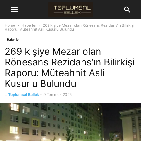
Home
Haberler
269 kişiye Mezar olan Rönesans Rezidans’ın Bilirkişi
Raporu: Müteahhit Asli Kusurlu Bulundu
Haberler
269 kişiye Mezar olan
Rönesans Rezidans’ın Bilirkişi
Raporu: Müteahhit Asli
Kusurlu Bulundu
::
Toplumsal Bellek
-
9 Temmuz 2025