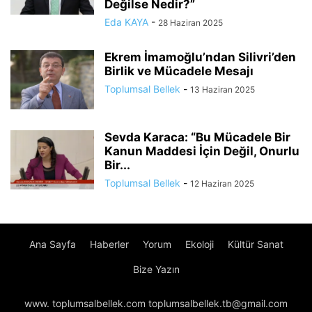
Değilse Nedir?”
Eda KAYA
-
28 Haziran 2025
Ekrem İmamoğlu’ndan Silivri’den
Birlik ve Mücadele Mesajı
Toplumsal Bellek
-
13 Haziran 2025
Sevda Karaca: “Bu Mücadele Bir
Kanun Maddesi İçin Değil, Onurlu
Bir...
Toplumsal Bellek
-
12 Haziran 2025
Ana Sayfa
Haberler
Yorum
Ekoloji
Kültür Sanat
Bize Yazın
www. toplumsalbellek.com toplumsalbellek.tb@gmail.com