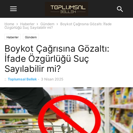
Home
Haberler
Gündem
Boykot Çağrısına Gözaltı: İfade
Özgürlüğü Suç Sayılabilir mi?
Haberler
Gündem
Boykot Çağrısına Gözaltı:
İfade Özgürlüğü Suç
Sayılabilir mi?
::
Toplumsal Bellek
-
3 Nisan 2025