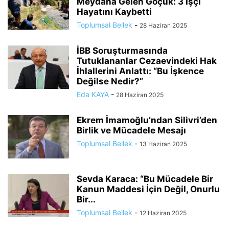
Meydana Gelen Göçük: 3 İşçi
Hayatını Kaybetti
Toplumsal Bellek
-
28 Haziran 2025
İBB Soruşturmasında
Tutuklananlar Cezaevindeki Hak
İhlallerini Anlattı: “Bu İşkence
Değilse Nedir?”
Eda KAYA
-
28 Haziran 2025
Ekrem İmamoğlu’ndan Silivri’den
Birlik ve Mücadele Mesajı
Toplumsal Bellek
-
13 Haziran 2025
Sevda Karaca: “Bu Mücadele Bir
Kanun Maddesi İçin Değil, Onurlu
Bir...
Toplumsal Bellek
-
12 Haziran 2025