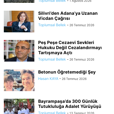
Toplumsal Bellek
-
1 Ağustos 2026
Silivri’den Adana’ya Uzanan
Vicdan Çağrısı
Toplumsal Bellek
-
26 Temmuz 2026
Peş Peşe Cezaevi Sevkleri
Hukuku Değil Cezalandırmayı
Tartışmaya Açtı
Toplumsal Bellek
-
26 Temmuz 2026
Betonun Öğretemediği Şey
Hasan KAYA
-
26 Temmuz 2026
Bayrampaşa’da 300 Günlük
Tutukluluğa Adalet Yürüyüşü
Toplumsal Bellek
-
13 Temmuz 2026