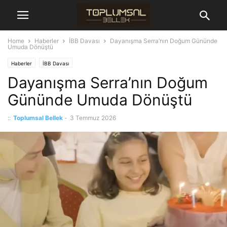
Home
Haberler
İBB Davası
Dayanışma Serra’nın Doğum Gününde
Umuda Dönüştü
Haberler
İBB Davası
Dayanışma Serra’nın Doğum
Gününde Umuda Dönüştü
::
Toplumsal Bellek
-
3 Temmuz 2026