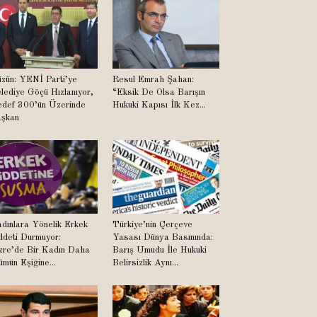
zün: YENİ Parti’ye
Resul Emrah Şahan:
lediye Göçü Hızlanıyor,
“Eksik De Olsa Barışın
def 300’ün Üzerinde
Hukuki Kapısı İlk Kez...
şkan
dınlara Yönelik Erkek
Türkiye’nin Çerçeve
ddeti Durmuyor:
Yasası Dünya Basınında:
zre’de Bir Kadın Daha
Barış Umudu İle Hukuki
ümün Eşiğine...
Belirsizlik Aynı...