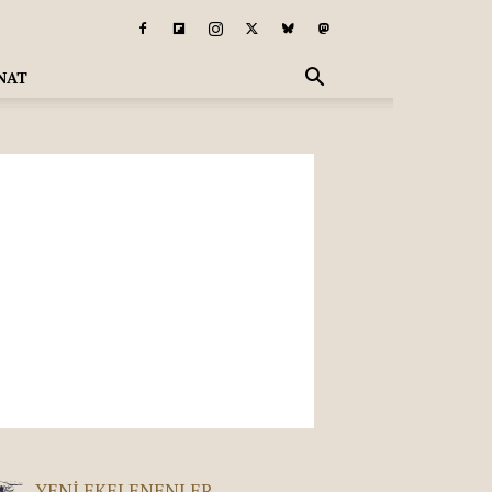
NAT
YENI EKELENENLER