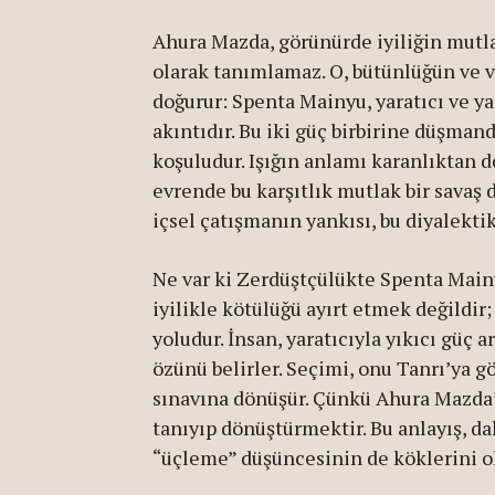
Ahura Mazda, görünürde iyiliğin mutla
olarak tanımlamaz. O, bütünlüğün ve va
doğurur: Spenta Mainyu, yaratıcı ve ya
akıntıdır. Bu iki güç birbirine düşman
koşuludur. Işığın anlamı karanlıktan d
evrende bu karşıtlık mutlak bir savaş d
içsel çatışmanın yankısı, bu diyalektik
Ne var ki Zerdüştçülükte Spenta Main
iyilikle kötülüğü ayırt etmek değildir
yoludur. İnsan, yaratıcıyla yıkıcı güç
özünü belirler. Seçimi, onu Tanrı’ya g
sınavına dönüşür. Çünkü Ahura Mazda’
tanıyıp dönüştürmektir. Bu anlayış, da
“üçleme” düşüncesinin de köklerini ol