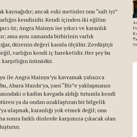
k kaynağıdır; ancak eski metinler onu “salt iyi”
rlığın kendisidir. Kendi içinden iki eğilim
Az
pıcı öz; Angra Mainyu ise yıkıcı ve karanlık
Da
Ka
dır; ama aynı zamanda birbirinin varlık
Ta
oğar, düzenin değeri kaosla ölçülür. Zerdüştçü
Gü
eğil, varlığın kendi iç hareketidir. Her şey bu
 karşıtlığın ürünüdür.
yu ile Angra Mainyu’yu kavramak yalnızca
; bu, Ahura Mazda’ya, yani “Bir”e yaklaşmanın
 arasındaki o kadim kavgada aldığı tutumla kendi
ötüren ya da ondan uzaklaştıran bir bilgelik
ya ulaşmak, karanlığı yok etmek değil; onu
ha sonra farklı dinlerde karşımıza çıkacak olan
uşturur.