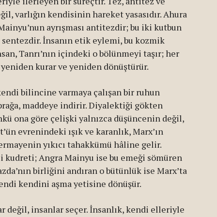
eriyle ilerleyen bir süreçtir. Tez, antitez ve
il, varlığın kendisinin hareket yasasıdır. Ahura
Mainyu’nun ayrışması antitezdir; bu iki kutbun
 sentezdir. İnsanın etik eylemi, bu kozmik
an, Tanrı’nın içindeki o bölünmeyi taşır; her
yeniden kurar ve yeniden dönüştürür.
kendi bilincine varmaya çalışan bir ruhun
oprağa, maddeye indirir. Diyalektiği gökten
nkü ona göre çelişki yalnızca düşüncenin değil,
t’ün evrenindeki ışık ve karanlık, Marx’ın
ermayenin yıkıcı tahakkümü hâline gelir.
i kudreti; Angra Mainyu ise bu emeği sömüren
zda’nın birliğini andıran o bütünlük ise Marx’ta
kendi kendini aşma yetisine dönüşür.
r değil, insanlar seçer. İnsanlık, kendi elleriyle