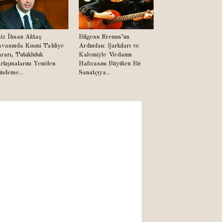
iz İhsan Aktaş
Bilgesu Erenus’un
vasında Kısmi Tahliye
Ardından: Şarkıları ve
rarı, Tutukluluk
Kalemiyle Vicdanın
rtışmalarını Yeniden
Hafızasını Büyüten Bir
ndeme...
Sanatçıya...