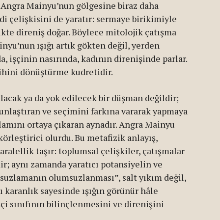
e Angra Mainyu’nun gölgesine biraz daha
i çelişkisini de yaratır: sermaye birikimiyle
ikte direniş doğar. Böylece mitolojik çatışma
inyu’nun ışığı artık gökten değil, yerden
 işçinin nasırında, kadının direnişinde parlar.
rihini dönüştürme kudretidir.
lacak ya da yok edilecek bir düşman değildir;
gunlaştıran ve seçimini farkına vararak yapmaya
anlamını ortaya çıkaran aynadır. Angra Mainyu
rleştirici olurdu. Bu metafizik anlayış,
aralellik taşır: toplumsal çelişkiler, çatışmalar
dir; aynı zamanda yaratıcı potansiyelin ve
suzlamanın olumsuzlanması”, salt yıkım değil,
ı karanlık sayesinde ışığın görünür hâle
işçi sınıfının bilinçlenmesini ve direnişini