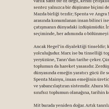
varlık sabit bir öz değil, kendi çelişkil
sentez yalnızca bir düşünme biçimi değ
Mazda birliği tezdir; Spenta ve Angra 
arasında konumlanan insan bilinci ise
çatışmanın dünyadaki izdüşümüdür. İns
seçiminde, her adımında o bölünmeyi 
Ancak Hegel’in diyalektiği tinseldir; 
yolculuğudur. Marx ise bu tinselliği t
yeryüzüne, Tanrı’dan tarihe çeker. Çü
toplumun da hareket yasasıdır. Zerdüş
dünyasında emeğin yaratıcı gücü ile s
Spenta Mainyu, insan emeğinin üretic
ve yabancılaştıran sistemdir. Ahura Ma
sınıfsız toplumun olanağına, tarihin 
Mit burada yeniden doğar. Artık tanrıla