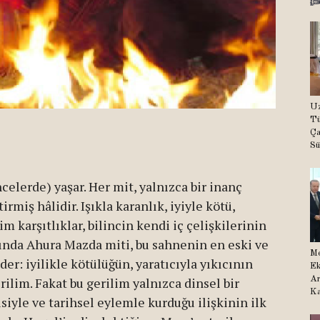
Uz
Tü
Ça
Sü
celerde) yaşar. Her mit, yalnızca bir inanç
rmiş hâlidir. Işıkla karanlık, iyiyle kötü,
m karşıtlıklar, bilincin kendi iç çelişkilerinin
ında Ahura Mazda miti, bu sahnenin en eski ve
Me
er: iyilikle kötülüğün, yaratıcıyla yıkıcının
Ek
ilim. Fakat bu gerilim yalnızca dinsel bir
Ar
Ka
siyle ve tarihsel eylemle kurduğu ilişkinin ilk