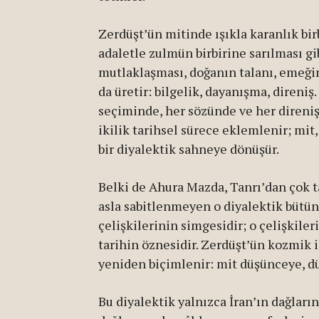
Zerdüşt’ün mitinde ışıkla karanlık birb
adaletle zulmün birbirine sarılması gib
mutlaklaşması, doğanın talanı, emeği
da üretir: bilgelik, dayanışma, direniş.
seçiminde, her sözünde ve her direniş
ikilik tarihsel sürece eklemlenir; mi
bir diyalektik sahneye dönüşür.
Belki de Ahura Mazda, Tanrı’dan çok t
asla sabitlenmeyen o diyalektik bütün
çelişkilerinin simgesidir; o çelişkiler
tarihin öznesidir. Zerdüşt’ün kozmik i
yeniden biçimlenir: mit düşünceye, 
Bu diyalektik yalnızca İran’ın dağlar