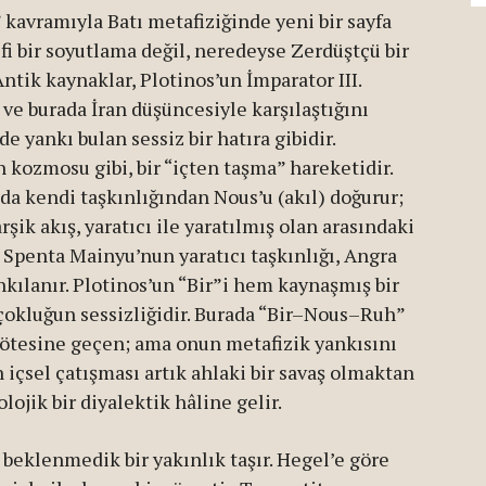
” kavramıyla Batı metafiziğinde yeni bir sayfa
efi bir soyutlama değil, neredeyse Zerdüştçü bir
ntik kaynaklar, Plotinos’un İmparator III.
 ve burada İran düşüncesiyle karşılaştığını
e yankı bulan sessiz bir hatıra gibidir.
n kozmosu gibi, bir “içten taşma” hareketidir.
da kendi taşkınlığından Nous’u (akıl) doğurur;
şik akış, yaratıcı ile yaratılmış olan arasındaki
r. Spenta Mainyu’nun yaratıcı taşkınlığı, Angra
ankılanır. Plotinos’un “Bir”i hem kaynaşmış bir
çokluğun sessizliğidir. Burada “Bir–Nous–Ruh”
n ötesine geçen; ama onun metafizik yankısını
n içsel çatışması artık ahlaki bir savaş olmaktan
lojik bir diyalektik hâline gelir.
beklenmedik bir yakınlık taşır. Hegel’e göre