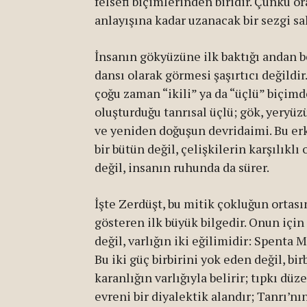
felsefi biçimlerinden biridir. Çünkü or
anlayışına kadar uzanacak bir sezgi sak
İnsanın gökyüzüne ilk baktığı andan be
dansı olarak görmesi şaşırtıcı değildi
çoğu zaman “ikili” ya da “üçlü” biçimd
oluşturduğu tanrısal üçlü; gök, yeryü
ve yeniden doğuşun devridaimi. Bu er
bir bütün değil, çelişkilerin karşılık
değil, insanın ruhunda da sürer.
İşte Zerdüşt, bu mitik çokluğun ortas
gösteren ilk büyük bilgedir. Onun için 
değil, varlığın iki eğilimidir: Spenta 
Bu iki güç birbirini yok eden değil, bir
karanlığın varlığıyla belirir; tıpkı d
evreni bir diyalektik alandır; Tanrı’nı