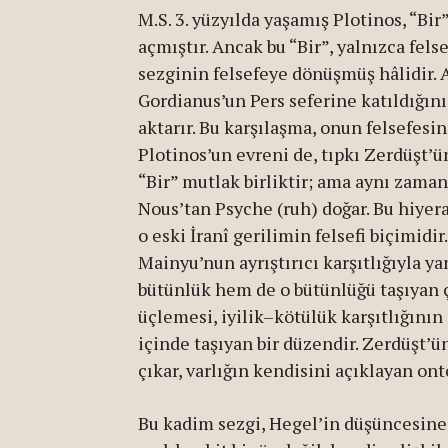
M.S. 3. yüzyılda yaşamış Plotinos, “Bir
açmıştır. Ancak bu “Bir”, yalnızca fels
sezginin felsefeye dönüşmüş hâlidir. A
Gordianus’un Pers seferine katıldığını
aktarır. Bu karşılaşma, onun felsefesind
Plotinos’un evreni de, tıpkı Zerdüşt’ü
“Bir” mutlak birliktir; ama aynı zaman
Nous’tan Psyche (ruh) doğar. Bu hiyerar
o eski İranî gerilimin felsefi biçimidi
Mainyu’nun ayrıştırıcı karşıtlığıyla y
bütünlük hem de o bütünlüğü taşıyan 
üçlemesi, iyilik–kötülük karşıtlığını
içinde taşıyan bir düzendir. Zerdüşt’ü
çıkar, varlığın kendisini açıklayan onto
Bu kadim sezgi, Hegel’in düşüncesine 