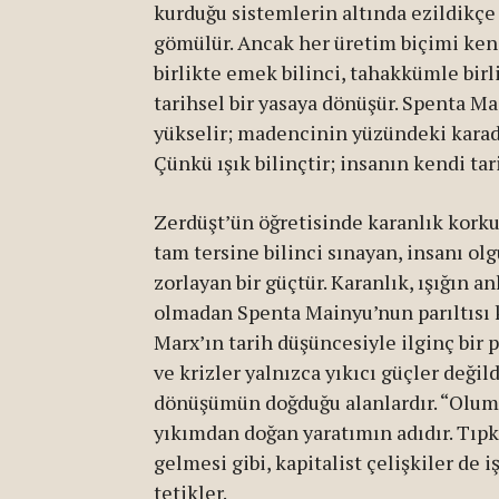
kurduğu sistemlerin altında ezildikç
gömülür. Ancak her üretim biçimi kend
birlikte emek bilinci, tahakkümle birl
tarihsel bir yasaya dönüşür. Spenta Ma
yükselir; madencinin yüzündeki karada,
Çünkü ışık bilinçtir; insanın kendi ta
Zerdüşt’ün öğretisinde karanlık korku
tam tersine bilinci sınayan, insanı ol
zorlayan bir güçtür. Karanlık, ışığın 
olmadan Spenta Mainyu’nun parıltısı kö
Marx’ın tarih düşüncesiyle ilginç bir p
ve krizler yalnızca yıkıcı güçler değil
dönüşümün doğduğu alanlardır. “Olum
yıkımdan doğan yaratımın adıdır. Tıpk
gelmesi gibi, kapitalist çelişkiler de 
tetikler.