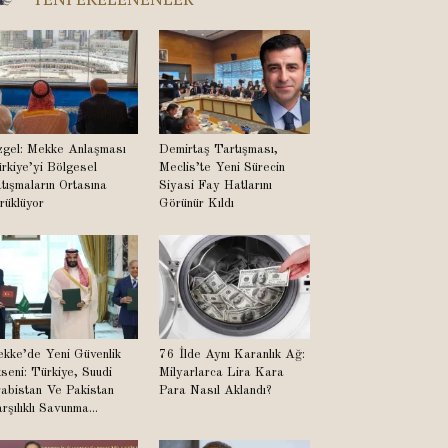
gel: Mekke Anlaşması
Demirtaş Tartışması,
rkiye’yi Bölgesel
Meclis’te Yeni Sürecin
tışmaların Ortasına
Siyasi Fay Hatlarını
rüklüyor
Görünür Kıldı
kke’de Yeni Güvenlik
76 İlde Aynı Karanlık Ağ:
seni: Türkiye, Suudi
Milyarlarca Lira Kara
abistan Ve Pakistan
Para Nasıl Aklandı?
rşılıklı Savunma...