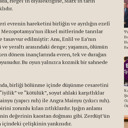
ada, Hegel’in diyalektiğine, Marx’ın tarih
lıdır.
ri evrenin hareketini birliğin ve ayrılığın ezelî
r. Mezopotamya’nın ilksel mitlerinde tanrılar
Tü
Be
e tasavvur edilmiştir: Anu, Enlil ve Ea’nın
He
zü ve yeraltı arasındaki denge; yaşamın, ölümün
Ba
ken dönem inançlarında evren, tek ve durağan
lı oyunudur. Bu oyun yalnızca kozmik bir sahnede
ında, birliği bölünme içinde düşünme cesaretini
Ka
“iyilik” ve “kötülük”, soyut ahlaki karşıtlıklar
Şi
Mainyu (yapıcı ruh) ile Angra Mainyu (yıkıcı ruh).
Ci
Öl
birini zorunlu kılan zıtlıklardır. Işığın anlamı
üzenin değerinin kaostan doğması gibi. Zerdüşt’ün
n içindeki çelişkinin yankısıdır.