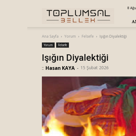
Toplumsal
8 Ağu
Bellek
A
Ana Sayfa
Yorum
Felsefe
Işığın Diyalektiği
Yorum
Felsefe
Işığın Diyalektiği
::
Hasan KAYA
-
15 Şubat 2026