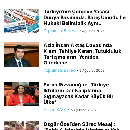
Türkiye’nin Çerçeve Yasası
Dünya Basınında: Barış Umudu İle
Hukuki Belirsizlik Aynı...
Toplumsal Bellek
-
6 Ağustos 2026
Aziz İhsan Aktaş Davasında
Kısmi Tahliye Kararı, Tutukluluk
Tartışmalarını Yeniden
Gündeme...
Toplumsal Bellek
-
6 Ağustos 2026
Evrim Rızvanoğlu: “Türkiye
İktidarın Dar Kalıplarına
Sığmayacak Kadar Büyük Bir
Ülke”
Hasan KAYA
-
6 Ağustos 2026
Özgür Özel’den Süreç Mesajı: