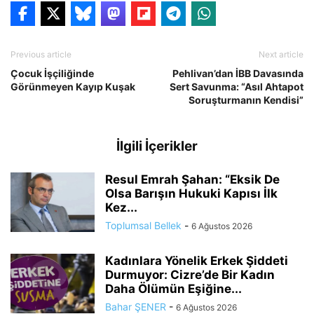
Previous article
Next article
Çocuk İşçiliğinde
Pehlivan’dan İBB Davasında
Görünmeyen Kayıp Kuşak
Sert Savunma: “Asıl Ahtapot
Soruşturmanın Kendisi”
İlgili İçerikler
Resul Emrah Şahan: “Eksik De
Olsa Barışın Hukuki Kapısı İlk
Kez...
Toplumsal Bellek
-
6 Ağustos 2026
Kadınlara Yönelik Erkek Şiddeti
Durmuyor: Cizre’de Bir Kadın
Daha Ölümün Eşiğine...
Bahar ŞENER
-
6 Ağustos 2026