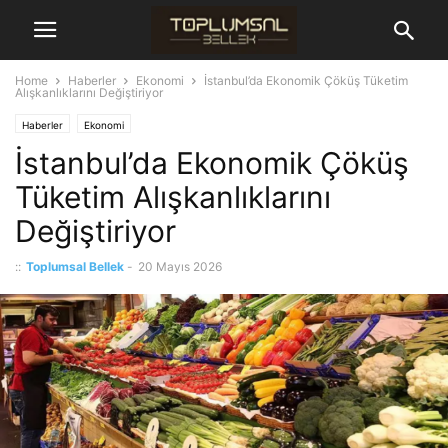
Home
Haberler
Ekonomi
İstanbul’da Ekonomik Çöküş Tüketim
Alışkanlıklarını Değiştiriyor
Haberler
Ekonomi
İstanbul’da Ekonomik Çöküş
Tüketim Alışkanlıklarını
Değiştiriyor
::
Toplumsal Bellek
-
20 Mayıs 2026