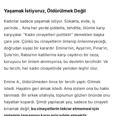
Yaşamak İstiyoruz, Öldürülmek Değil
Kadınlar sadece yaşamak istiyor. Sokakta, evde, iş
yerinde… Ama her yerde şiddetle, tehditle, ölümle karşı
karşıyalar. “Kadın cinayetleri politiktir” demekten başka
çare yok. Çünkü bu cinayetlerin önlenip önlenmeyeceği,
doğrudan siyasi bir karardır. Emine’nin, Ayşe’nin, Pınar’ın,
Şule’nin, Rabia’nın katillerine karşı caydırıcı bir ceza,
koruyucu bir önlem alınmıyorsa, bu devletin tercihidir. Ve
bu tercih, her kadın cinayetinde yeniden teşhir olur.
Emine A., öldürülmeden önce bir tercih yaptı: Gitmek
istedi. Hayatını geri almak istedi. Ama sistem ona bu hakkı
tanımadı. Bir erkek silahıyla, toplumun gözleri önünde onu
hayattan kopardı. Şimdi yapılacak şey, sadece bu cinayeti
kınamak değil;
bu cinayetlerin tekrar etmemesi için
sistemin tamamına karşı mücadele etmektir.