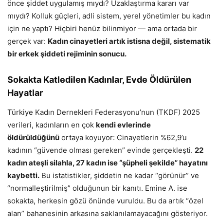
önce şiddet uygulamış mıydı? Uzaklaştırma kararı var
mıydı? Kolluk güçleri, adli sistem, yerel yönetimler bu kadın
için ne yaptı? Hiçbiri henüz bilinmiyor — ama ortada bir
gerçek var:
Kadın cinayetleri artık istisna değil, sistematik
bir erkek şiddeti rejiminin sonucu.
Sokakta Katledilen Kadınlar, Evde Öldürülen
Hayatlar
Türkiye Kadın Dernekleri Federasyonu’nun (TKDF) 2025
verileri, kadınların en çok
kendi evlerinde
öldürüldüğünü
ortaya koyuyor: Cinayetlerin %62,9’u
kadının “güvende olması gereken” evinde gerçekleşti.
22
kadın ateşli silahla, 27 kadın ise “şüpheli şekilde” hayatını
kaybetti.
Bu istatistikler, şiddetin ne kadar “görünür” ve
“normalleştirilmiş” olduğunun bir kanıtı. Emine A. ise
sokakta, herkesin gözü önünde vuruldu. Bu da artık “özel
alan” bahanesinin arkasına saklanılamayacağını gösteriyor.