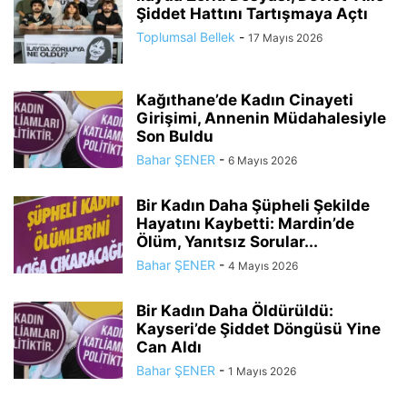
Şiddet Hattını Tartışmaya Açtı
Toplumsal Bellek
-
17 Mayıs 2026
Kağıthane’de Kadın Cinayeti
Girişimi, Annenin Müdahalesiyle
Son Buldu
Bahar ŞENER
-
6 Mayıs 2026
Bir Kadın Daha Şüpheli Şekilde
Hayatını Kaybetti: Mardin’de
Ölüm, Yanıtsız Sorular...
Bahar ŞENER
-
4 Mayıs 2026
Bir Kadın Daha Öldürüldü:
Kayseri’de Şiddet Döngüsü Yine
Can Aldı
Bahar ŞENER
-
1 Mayıs 2026