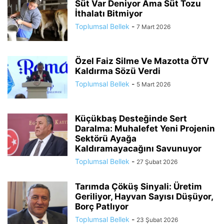
Süt Var Deniyor Ama Süt Tozu
İthalatı Bitmiyor
Toplumsal Bellek
-
7 Mart 2026
Özel Faiz Silme Ve Mazotta ÖTV
Kaldırma Sözü Verdi
Toplumsal Bellek
-
5 Mart 2026
Küçükbaş Desteğinde Sert
Daralma: Muhalefet Yeni Projenin
Sektörü Ayağa
Kaldıramayacağını Savunuyor
Toplumsal Bellek
-
27 Şubat 2026
Tarımda Çöküş Sinyali: Üretim
Geriliyor, Hayvan Sayısı Düşüyor,
Borç Patlıyor
Toplumsal Bellek
-
23 Şubat 2026