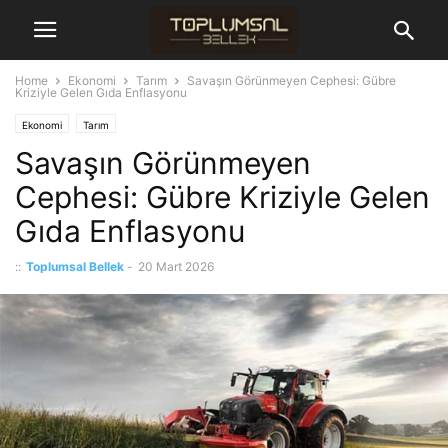
Home
Ekonomi
Tarım
Savaşın Görünmeyen Cephesi: Gübre
Kriziyle Gelen Gıda Enflasyonu
Ekonomi
Tarım
Savaşın Görünmeyen
Cephesi: Gübre Kriziyle Gelen
Gıda Enflasyonu
::
Toplumsal Bellek
-
20 Mart 2026