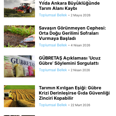
Yılda Ankara Büyüklüğünde
Tarım Alanı Kaybı
Toplumsal Bellek
-
2 Mayıs 2026
Savaşın Görünmeyen Cephesi:
Orta Doğu Gerilimi Sofraları
Vurmaya Başladı
Toplumsal Bellek
-
4 Nisan 2026
GÜBRETAŞ Açıklaması ‘Ucuz
Gübre’ Söylemini Sorgulattı
Toplumsal Bellek
-
2 Nisan 2026
Tarımın Kırılgan Eşiği: Gübre
Krizi Derinleşirse Gıda Güvenliği
Zinciri Kopabilir
Toplumsal Bellek
-
22 Mart 2026