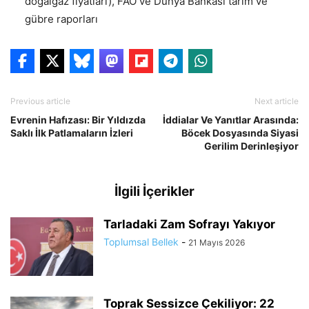
doğalgaz fiyatları), FAO ve Dünya Bankası tarım ve
gübre raporları
Previous article
Next article
Evrenin Hafızası: Bir Yıldızda
İddialar Ve Yanıtlar Arasında:
Saklı İlk Patlamaların İzleri
Böcek Dosyasında Siyasi
Gerilim Derinleşiyor
İlgili İçerikler
Tarladaki Zam Sofrayı Yakıyor
Toplumsal Bellek
-
21 Mayıs 2026
Toprak Sessizce Çekiliyor: 22