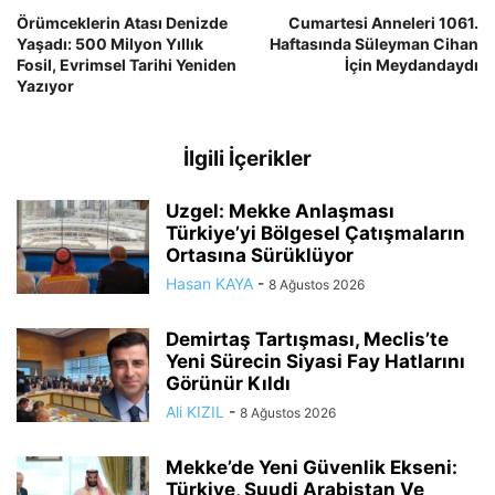
Örümceklerin Atası Denizde
Cumartesi Anneleri 1061.
Yaşadı: 500 Milyon Yıllık
Haftasında Süleyman Cihan
Fosil, Evrimsel Tarihi Yeniden
İçin Meydandaydı
Yazıyor
İlgili İçerikler
Uzgel: Mekke Anlaşması
Türkiye’yi Bölgesel Çatışmaların
Ortasına Sürüklüyor
Hasan KAYA
-
8 Ağustos 2026
Demirtaş Tartışması, Meclis’te
Yeni Sürecin Siyasi Fay Hatlarını
Görünür Kıldı
Ali KIZIL
-
8 Ağustos 2026
Mekke’de Yeni Güvenlik Ekseni:
Türkiye, Suudi Arabistan Ve