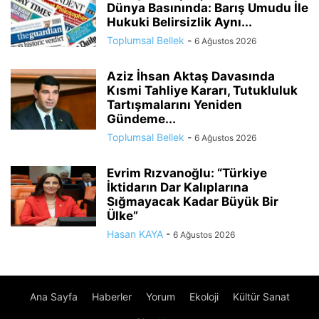
Dünya Basınında: Barış Umudu İle
Hukuki Belirsizlik Aynı...
Toplumsal Bellek
-
6 Ağustos 2026
Aziz İhsan Aktaş Davasında
Kısmi Tahliye Kararı, Tutukluluk
Tartışmalarını Yeniden
Gündeme...
Toplumsal Bellek
-
6 Ağustos 2026
Evrim Rızvanoğlu: “Türkiye
İktidarın Dar Kalıplarına
Sığmayacak Kadar Büyük Bir
Ülke”
Hasan KAYA
-
6 Ağustos 2026
Ana Sayfa
Haberler
Yorum
Ekoloji
Kültür Sanat