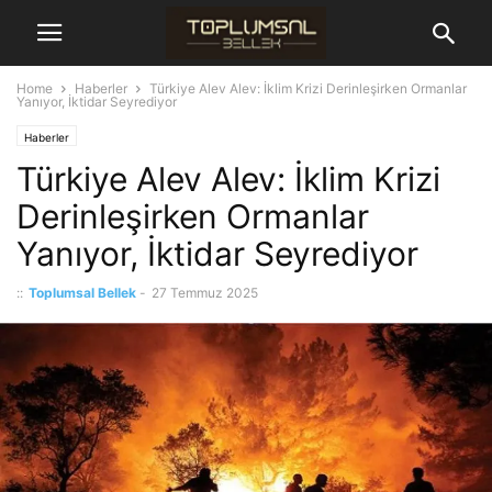
Home
Haberler
Türkiye Alev Alev: İklim Krizi Derinleşirken Ormanlar
Yanıyor, İktidar Seyrediyor
Haberler
Türkiye Alev Alev: İklim Krizi
Derinleşirken Ormanlar
Yanıyor, İktidar Seyrediyor
::
Toplumsal Bellek
-
27 Temmuz 2025