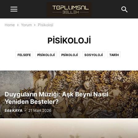
Home
Yorum
Pisikoloji
PISIKOLOJI
FELSEFE
PISIKOLOJI
PSIKOLOJI
SOSYOLOJI
TARIH
YAZARLAR
Duyguların Müziği: Aşk Beyni Nasıl
Yeniden Besteler?
Eda KAYA
-
21 Mart 2026