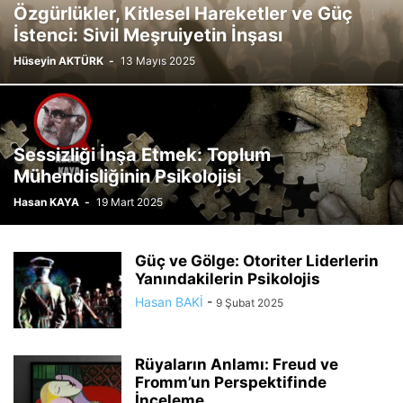
Özgürlükler, Kitlesel Hareketler ve Güç
İstenci: Sivil Meşruiyetin İnşası
Hüseyin AKTÜRK
-
13 Mayıs 2025
Sessizliği İnşa Etmek: Toplum
Mühendisliğinin Psikolojisi
Hasan KAYA
-
19 Mart 2025
Güç ve Gölge: Otoriter Liderlerin
Yanındakilerin Psikolojis
Hasan BAKİ
-
9 Şubat 2025
Rüyaların Anlamı: Freud ve
Fromm’un Perspektifinde
İnceleme