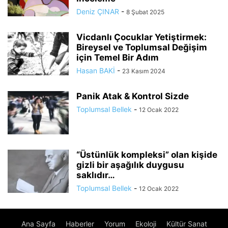
Deniz ÇINAR
-
8 Şubat 2025
Vicdanlı Çocuklar Yetiştirmek:
Bireysel ve Toplumsal Değişim
için Temel Bir Adım
Hasan BAKİ
-
23 Kasım 2024
Panik Atak & Kontrol Sizde
Toplumsal Bellek
-
12 Ocak 2022
“Üstünlük kompleksi” olan kişide
gizli bir aşağılık duygusu
saklıdır…
Toplumsal Bellek
-
12 Ocak 2022
Ana Sayfa
Haberler
Yorum
Ekoloji
Kültür Sanat