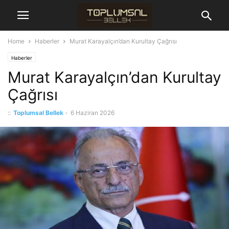
Home
Haberler
Murat Karayalçın’dan Kurultay Çağrısı
Haberler
Murat Karayalçın’dan Kurultay
Çağrısı
::
Toplumsal Bellek
-
6 Haziran 2026