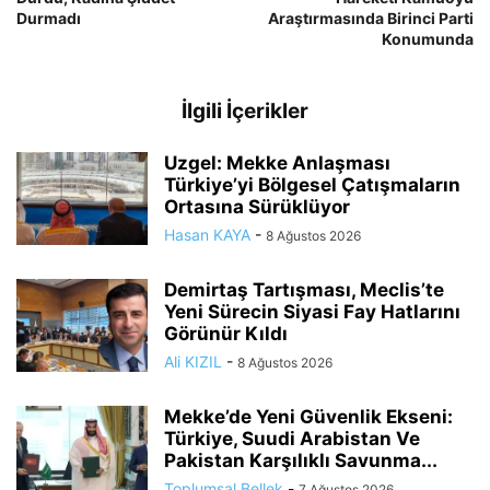
Durmadı
Araştırmasında Birinci Parti
Konumunda
İlgili İçerikler
Uzgel: Mekke Anlaşması
Türkiye’yi Bölgesel Çatışmaların
Ortasına Sürüklüyor
Hasan KAYA
-
8 Ağustos 2026
Demirtaş Tartışması, Meclis’te
Yeni Sürecin Siyasi Fay Hatlarını
Görünür Kıldı
Ali KIZIL
-
8 Ağustos 2026
Mekke’de Yeni Güvenlik Ekseni:
Türkiye, Suudi Arabistan Ve
Pakistan Karşılıklı Savunma...
Toplumsal Bellek
-
7 Ağustos 2026