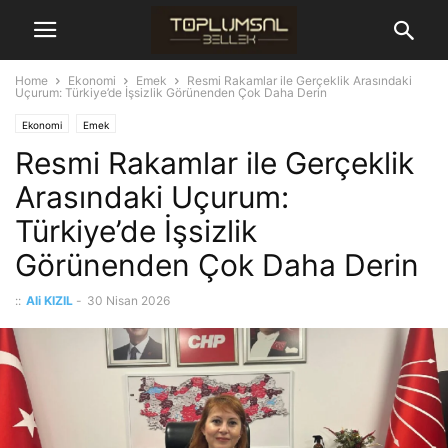
Home
Ekonomi
Emek
Resmi Rakamlar ile Gerçeklik Arasındaki
Uçurum: Türkiye’de İşsizlik Görünenden Çok Daha Derin
Ekonomi
Emek
Resmi Rakamlar ile Gerçeklik
Arasındaki Uçurum:
Türkiye’de İşsizlik
Görünenden Çok Daha Derin
::
Ali KIZIL
-
30 Nisan 2026