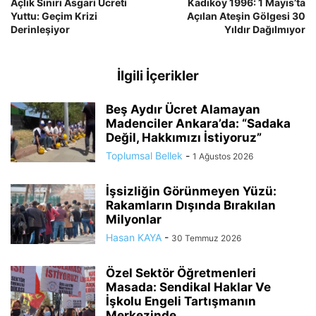
Açlık Sınırı Asgari Ücreti
Kadıköy 1996: 1 Mayıs’ta
Yuttu: Geçim Krizi
Açılan Ateşin Gölgesi 30
Derinleşiyor
Yıldır Dağılmıyor
İlgili İçerikler
Beş Aydır Ücret Alamayan
Madenciler Ankara’da: “Sadaka
Değil, Hakkımızı İstiyoruz”
Toplumsal Bellek
-
1 Ağustos 2026
İşsizliğin Görünmeyen Yüzü:
Rakamların Dışında Bırakılan
Milyonlar
Hasan KAYA
-
30 Temmuz 2026
Özel Sektör Öğretmenleri
Masada: Sendikal Haklar Ve
İşkolu Engeli Tartışmanın
Merkezinde