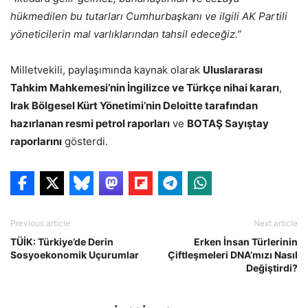
hükmedilen bu tutarları Cumhurbaşkanı ve ilgili AK Partili
yöneticilerin mal varlıklarından tahsil edeceğiz.”
Milletvekili, paylaşımında kaynak olarak
Uluslararası
Tahkim Mahkemesi’nin İngilizce ve Türkçe nihai kararı
,
Irak Bölgesel Kürt Yönetimi’nin Deloitte tarafından
hazırlanan resmi petrol raporları
ve
BOTAŞ Sayıştay
raporlarını
gösterdi.
Previous article
Next article
TÜİK: Türkiye’de Derin
Erken İnsan Türlerinin
Sosyoekonomik Uçurumlar
Çiftleşmeleri DNA’mızı Nasıl
Değiştirdi?