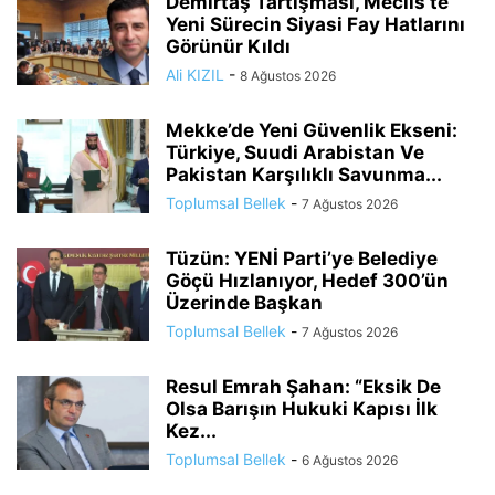
Demirtaş Tartışması, Meclis’te
Yeni Sürecin Siyasi Fay Hatlarını
Görünür Kıldı
Ali KIZIL
-
8 Ağustos 2026
Mekke’de Yeni Güvenlik Ekseni:
Türkiye, Suudi Arabistan Ve
Pakistan Karşılıklı Savunma...
Toplumsal Bellek
-
7 Ağustos 2026
Tüzün: YENİ Parti’ye Belediye
Göçü Hızlanıyor, Hedef 300’ün
Üzerinde Başkan
Toplumsal Bellek
-
7 Ağustos 2026
Resul Emrah Şahan: “Eksik De
Olsa Barışın Hukuki Kapısı İlk
Kez...
Toplumsal Bellek
-
6 Ağustos 2026