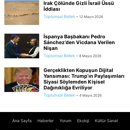
Irak Çölünde Gizli İsrail Üssü
İddiası
Toplumsal Bellek
-
12 Mayıs 2026
İspanya Başbakanı Pedro
Sánchez’den Vicdana Verilen
Nişan
Toplumsal Bellek
-
8 Mayıs 2026
Gerçeklikten Kopuşun Dijital
Yansıması: Trump’ın Paylaşımları
Siyasi Söylemden Kişisel
Dağınıklığa Evriliyor
Toplumsal Bellek
-
4 Mayıs 2026
Ana Sayfa
Haberler
Yorum
Ekoloji
Kültür Sanat