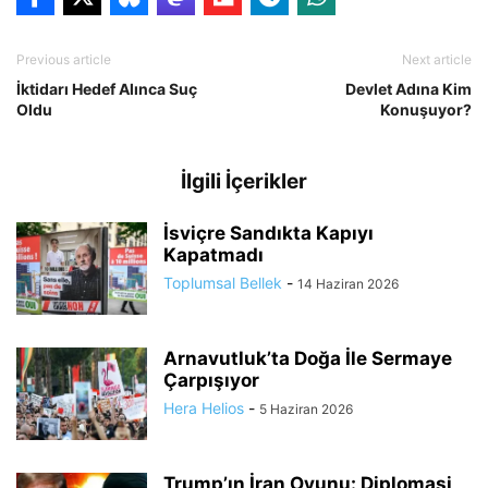
Previous article
Next article
İktidarı Hedef Alınca Suç
Devlet Adına Kim
Oldu
Konuşuyor?
İlgili İçerikler
İsviçre Sandıkta Kapıyı
Kapatmadı
Toplumsal Bellek
-
14 Haziran 2026
Arnavutluk’ta Doğa İle Sermaye
Çarpışıyor
Hera Helios
-
5 Haziran 2026
Trump’ın İran Oyunu: Diplomasi