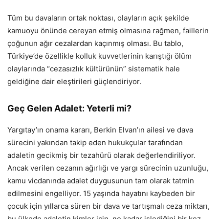
Tüm bu davaların ortak noktası, olayların açık şekilde
kamuoyu önünde cereyan etmiş olmasına rağmen, faillerin
çoğunun ağır cezalardan kaçınmış olması. Bu tablo,
Türkiye’de özellikle kolluk kuvvetlerinin karıştığı ölüm
olaylarında “cezasızlık kültürünün” sistematik hale
geldiğine dair eleştirileri güçlendiriyor.
Geç Gelen Adalet: Yeterli mi?
Yargıtay’ın onama kararı, Berkin Elvan’ın ailesi ve dava
sürecini yakından takip eden hukukçular tarafından
adaletin gecikmiş bir tezahürü olarak değerlendiriliyor.
Ancak verilen cezanın ağırlığı ve yargı sürecinin uzunluğu,
kamu vicdanında adalet duygusunun tam olarak tatmin
edilmesini engelliyor. 15 yaşında hayatını kaybeden bir
çocuk için yıllarca süren bir dava ve tartışmalı ceza miktarı,
bu ülkede adaletin kimler için, ne kadar işlediğini bir kez