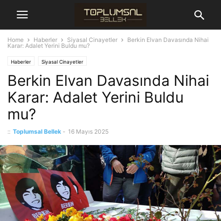
Home
Haberler
Siyasal Cinayetler
Berkin Elvan Davasında Nihai
Karar: Adalet Yerini Buldu mu?
Haberler
Siyasal Cinayetler
Berkin Elvan Davasında Nihai
Karar: Adalet Yerini Buldu
mu?
::
Toplumsal Bellek
-
16 Mayıs 2025